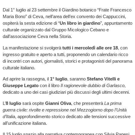
Dal 1° luglio al 23 settembre il Giardino botanico “Frate Francesco
Maria Bono” di Ceva, nell’area dell’ex convento dei Cappuccini,
ospiterà la sesta edizione di “
Un libro in giardino
”, appuntamento
culturale organizzato dal Gruppo Micologico Cebano e
dall’associazione Ceva nella Storia.
La manifestazione si svolgerà
tutti i mercoledì alle ore 18
, con
ingresso gratuito e aperto a tutti, proponendo un calendario ricco
di incontri con autori, giornalisti, storici e protagonisti del panorama
culturale italiano.
Ad aprire la rassegna, il
1° luglio
, saranno
Stefano Vitelli e
Giuseppe Legato
con il libro
Il ragionevole dubbio di Garlasco
,
dedicato a uno dei casi giudiziari più discussi degli ultimi decenni.
L’
8 luglio
sarà ospite
Gianni Oliva
, che presenterà
La prima
guerra civile: rivolte e repressione nel Mezzogiorno dopo l’Unità
d’Italia
, approfondimento storico dedicato alle tensioni successive
all’unificazione italiana.
Il 15 luglio spazio alla narrativa contemporanea con Silvia Panesi