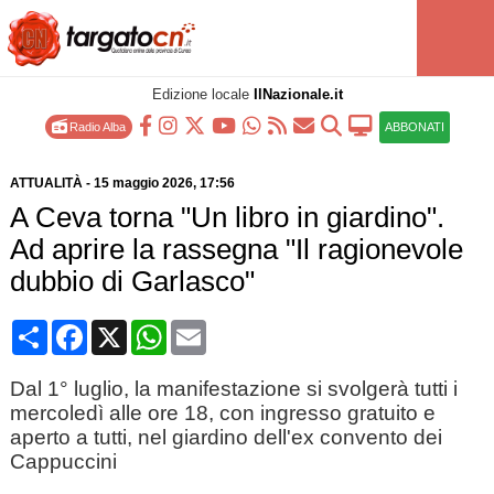
Edizione locale
IlNazionale.it
Radio Alba
ABBONATI
ATTUALITÀ
-
15 maggio 2026
, 17:56
A Ceva torna "Un libro in giardino".
Ad aprire la rassegna "Il ragionevole
dubbio di Garlasco"
Condividi
Facebook
X
WhatsApp
Email
Dal 1° luglio, la manifestazione si svolgerà tutti i
mercoledì alle ore 18, con ingresso gratuito e
aperto a tutti, nel giardino dell'ex convento dei
Cappuccini