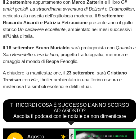
Il
2 settembre
appuntamento con
Marco Zatterin
e il libro
Gli
amici geniali. La straordinaria avventura di Belzoni e Champollion
,
dedicato alla nascita dell’egittologia moderna. Il
9 settembre
Riccardo Aicardi e Patrizia Petruccione
presenteranno il giallo
storico
Un cadavere eccellente
, ambientato nei mesi successivi
all’Unità d’Italia.
Il
16 settembre Bruno Murialdo
sarà protagonista con
Quando a
San Benedetto c’era la luna
, progetto tra fotografia, memoria e
omaggio al mondo di Beppe Fenoglio.
A chiudere la manifestazione, il
23 settembre
, sarà
Cristiano
Trevisan
con
Hic
, thriller ambientato in una Torino oscura e
misteriosa tra simboli esoterici e delitti rituali.
TI RICORDI COSA È SUCCESSO L’ANNO SCORSO
AD AGOSTO?
Ascolta il podcast con le notizie da non dimenticare