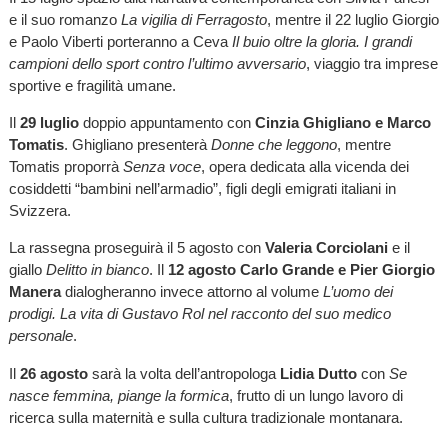
e il suo romanzo
La vigilia di Ferragosto
, mentre il 22 luglio Giorgio
e Paolo Viberti porteranno a Ceva
Il buio oltre la gloria. I grandi
campioni dello sport contro l’ultimo avversario
, viaggio tra imprese
sportive e fragilità umane.
Il
29 luglio
doppio appuntamento con
Cinzia Ghigliano e Marco
Tomatis
. Ghigliano presenterà
Donne che leggono
, mentre
Tomatis proporrà
Senza voce
, opera dedicata alla vicenda dei
cosiddetti “bambini nell’armadio”, figli degli emigrati italiani in
Svizzera.
La rassegna proseguirà il 5 agosto con
Valeria Corciolani
e il
giallo
Delitto in bianco
. Il
12 agosto Carlo Grande e Pier Giorgio
Manera
dialogheranno invece attorno al volume
L’uomo dei
prodigi. La vita di Gustavo Rol nel racconto del suo medico
personale
.
Il
26 agosto
sarà la volta dell’antropologa
Lidia Dutto
con
Se
nasce femmina, piange la formica
, frutto di un lungo lavoro di
ricerca sulla maternità e sulla cultura tradizionale montanara.