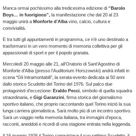
Manca ormai pochissimo alla tredicesima edizione di
“Barolo
Boys… in fuorigioco”,
la manifestazione che dal 20 al 23
maggio unirà a
Monforte d’Alba
vino, calcio, cultura e
convivialità.
E tra tutti gli appuntamenti in programma, ce n’è uno destinato a
trasformarsi in un vero momento di memoria collettiva per gli
appassionati di sport e per il popolo granata.
Mercoledì 20 maggio alle 21, all’Oratorio di Sant’Agostino di
Monforte d’Alba (presso l’Auditorium Horszowski) andrà infatti in
scena “Gli Intramontabili”, la serata-evento dedicata ai 50 anni
dallo storico Scudetto del Torino del 1976. Sul palco due
protagonisti d’eccezione:
Eraldo Pecci
, simbolo di quella squadra
straordinaria, e
Gigi Garanzini
, firma storica del giornalismo
sportivo italiano, che proprio raccontando quel Torino iniziò la sua
lunga carriera giornalistica. Sarà molto più di un incontro sportivo.
Sarà un viaggio nella memoria italiana, tra immagini d’epoca,
racconti, aneddoti e ricordi di una stagione entrata nella leggenda.
Il 16 maggio 1976 il Torino conquistava il suo settimo Scudetto, il