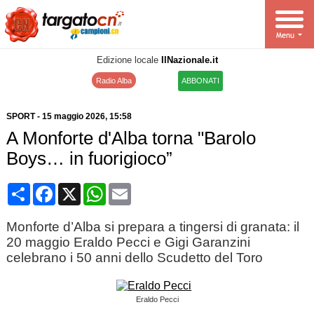
Edizione locale
IlNazionale.it
Radio Alba
ABBONATI
SPORT
-
15 maggio 2026
, 15:58
A Monforte d'Alba torna "Barolo
Boys… in fuorigioco”
Condividi
Facebook
X
WhatsApp
Email
Monforte d’Alba si prepara a tingersi di granata: il
20 maggio Eraldo Pecci e Gigi Garanzini
celebrano i 50 anni dello Scudetto del Toro
Eraldo Pecci