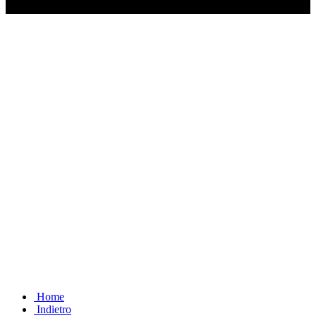
Ascolta il podcast con le notizie da non dimenticare
Home
Indietro