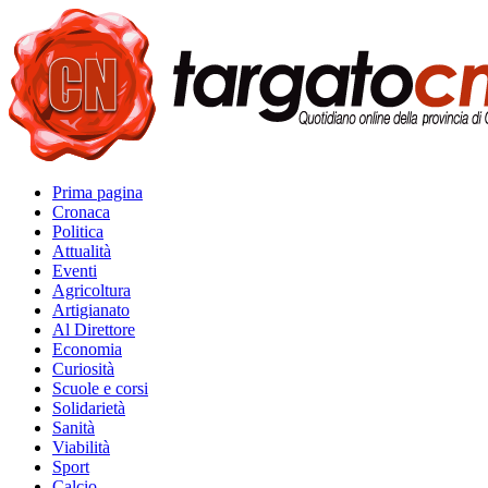
Prima pagina
Cronaca
Politica
Attualità
Eventi
Agricoltura
Artigianato
Al Direttore
Economia
Curiosità
Scuole e corsi
Solidarietà
Sanità
Viabilità
Sport
Calcio