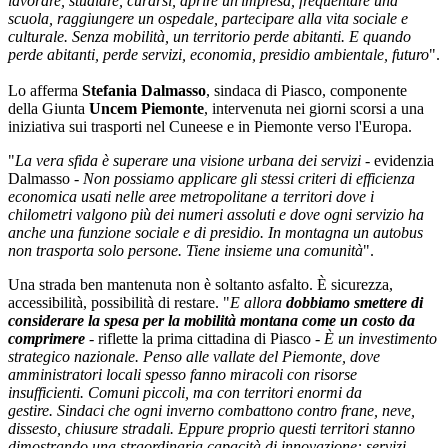
lavorare, studiare, curarsi, aprire un'impresa, frequentare una
scuola, raggiungere un ospedale, partecipare alla vita sociale e
culturale. Senza mobilità, un territorio perde abitanti. E quando
perde abitanti, perde servizi, economia, presidio ambientale, futuro
".
Lo afferma
Stefania Dalmasso
, sindaca di Piasco, componente
della Giunta
Uncem Piemonte
, intervenuta nei giorni scorsi a una
iniziativa sui trasporti nel Cuneese e in Piemonte verso l'Europa.
"
La vera sfida è superare una visione urbana dei servizi -
evidenzia
Dalmasso
- Non possiamo applicare gli stessi criteri di efficienza
economica usati nelle aree metropolitane a territori dove i
chilometri valgono più dei numeri assoluti e dove ogni servizio ha
anche una funzione sociale e di presidio. In montagna un autobus
non trasporta solo persone. Tiene insieme una comunità
".
Una strada ben mantenuta non è soltanto asfalto. È sicurezza,
accessibilità, possibilità di restare. "
E allora
dobbiamo smettere di
considerare la spesa per la mobilità montana come un costo da
comprimere
-
riflette la prima cittadina di Piasco
- È un investimento
strategico nazionale. Penso alle vallate del Piemonte, dove
amministratori locali spesso fanno miracoli con risorse
insufficienti. Comuni piccoli, ma con territori enormi da
gestire. Sindaci che ogni inverno combattono contro frane, neve,
dissesto, chiusure stradali. Eppure proprio questi territori stanno
dimostrando una straordinaria capacità di innovazione: servizi