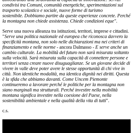
condivisi tra Comuni, comunità energetiche, sperimentazioni sul
trasporto scolastico e sociale, nuove forme di turismo
sostenibile. Dobbiamo partire da queste esperienze concrete. Perché
la montagna non chiede assistenza. Chiede condizioni eque"
.
Serve una nuova alleanza tra istituzioni, territori, imprese e cittadini.
"
Serve una politica nazionale ed europea che riconosca davvero la
specificità montana, non solo nelle dichiarazioni ma nei criteri di
finanziamento e nelle norme -
ancora Dalmasso
- E serve anche un
cambio culturale. La mobilità del futuro non sarà misurata soltanto
sulla velocità. Sarà misurata sulla capacità di connettere persone e
territori senza creare nuove disuguaglianze. Se un giovane decide di
vivere in valle deve poter avere le stesse opportunità di chi vive in
città. Non identiche modalità, ma identica dignità nei diritti. Questa
è la sfida che abbiamo davanti. Come Uncem Piemonte
continueremo a lavorare perché le politiche per la montagna non
siano marginali ma strutturali. Perché investire nella mobilità
montana significa investire nella coesione del Paese, nella
sostenibilità ambientale e nella qualità della vita di tutti
".
c.s.
TI RICORDI COSA È SUCCESSO L’ANNO
SCORSO AD AGOSTO?