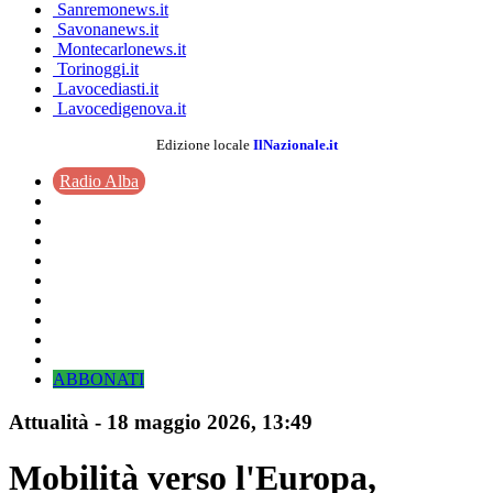
Sanremonews.it
Savonanews.it
Montecarlonews.it
Torinoggi.it
Lavocediasti.it
Lavocedigenova.it
Edizione locale
IlNazionale.it
Radio Alba
ABBONATI
Attualità
-
18 maggio 2026
, 13:49
Mobilità verso l'Europa,