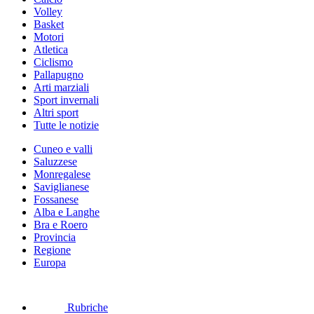
Volley
Basket
Motori
Atletica
Ciclismo
Pallapugno
Arti marziali
Sport invernali
Altri sport
Tutte le notizie
Cuneo e valli
Saluzzese
Monregalese
Saviglianese
Fossanese
Alba e Langhe
Bra e Roero
Provincia
Regione
Europa
Rubriche