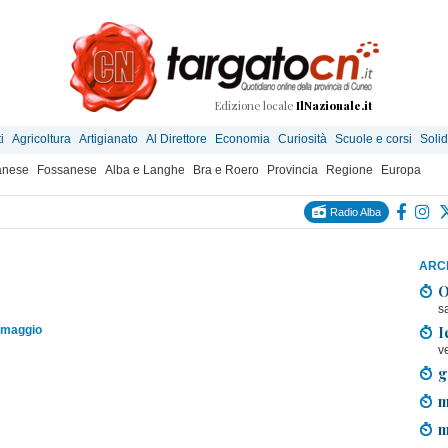
Edizione locale
IlNazionale.it
i
Agricoltura
Artigianato
Al Direttore
Economia
Curiosità
Scuole e corsi
Solid
anese
Fossanese
Alba e Langhe
Bra e Roero
Provincia
Regione
Europa
Radio Alba
ARCH
O
s
I
 maggio
v
g
m
m