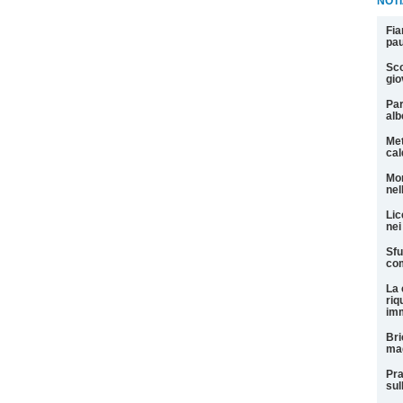
NOTI
Fia
pau
Sco
gio
Par
alb
Met
cal
Mor
nel
Lic
nei
Sfu
com
La 
riq
imm
Bri
mag
Pra
sul