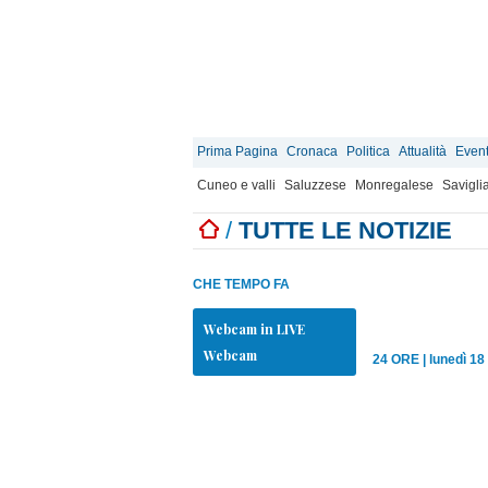
Prima Pagina
Cronaca
Politica
Attualità
Event
Cuneo e valli
Saluzzese
Monregalese
Savigli
/
TUTTE LE NOTIZIE
CHE TEMPO FA
Webcam in LIVE
Webcam
24 ORE
|
lunedì 18