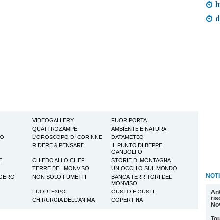
l
d
VIDEOGALLERY
FUORIPORTA
QUATTROZAMPE
AMBIENTE E NATURA
TO
L'OROSCOPO DI CORINNE
DATAMETEO
RIDERE & PENSARE
IL PUNTO DI BEPPE
GANDOLFO
E
CHIEDO ALLO CHEF
STORIE DI MONTAGNA
TERRE DEL MONVISO
UN OCCHIO SUL MONDO
NOTI
GGERO
NON SOLO FUMETTI
BANCA TERRITORI DEL
MONVISO
Ant
FUORI EXPO
GUSTO E GUSTI
ris
CHIRURGIA DELL'ANIMA
COPERTINA
Nov
Tou