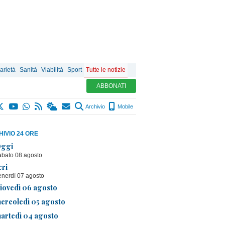
arietà
Sanità
Viabilità
Sport
Tutte le notizie
ABBONATI
Archivio
Mobile
IVIO 24 ORE
ggi
abato 08 agosto
eri
enerdì 07 agosto
iovedì 06 agosto
ercoledì 05 agosto
artedì 04 agosto