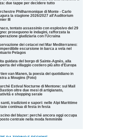
za: due tappe per decidere tutto
rchestre Philharmonique di Monte - Carlo
ugura la stagione 2026/2027 all'Auditorium
nier III
aco, tentato assassinio con esplosivo del 29
gno: proseguono le indagini, rafforzata la
perazione giudiziaria con l'Ucraina
ervazione dei cetacei nel Mar Mediterraneo:
imperdibile escursione in barca a vela nel
tuario Pelagos
ita guidata del borgo di Sainte-Agnès, alla
perta del villaggio costiero più alto d'Europa
tien van Manen, la poesia del quotidiano in
tra a Mougins (Foto)
Marché Estival Nocturne di Mentone: sul Mail
Bastion oltre due mesi di artigianato,
atività e shopping serale
 santi, tradizioni e sapori: nelle Alpi Marittime
state continua di festa in festa
fascino del blazer: perché ancora oggi occupa
posto centrale nella moda femminile