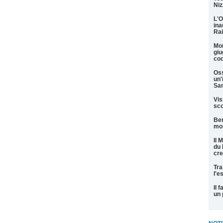
Niz
L'O
ina
Rai
Mon
giu
coo
Oss
un'
San
Vis
sco
Ber
mos
Il 
du 
cre
Tra
l'e
Il 
un 