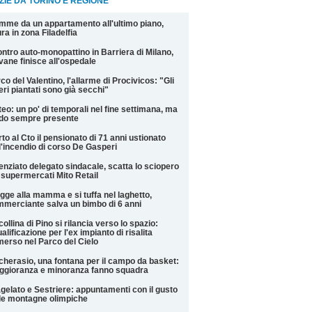
ZIE DA TORINO E REGIONE
mme da un appartamento all'ultimo piano,
ra in zona Filadelfia
ntro auto-monopattino in Barriera di Milano,
vane finisce all'ospedale
co del Valentino, l'allarme di Procivicos: "Gli
eri piantati sono già secchi"
eo: un po' di temporali nel fine settimana, ma
do sempre presente
to al Cto il pensionato di 71 anni ustionato
l'incendio di corso De Gasperi
enziato delegato sindacale, scatta lo sciopero
 supermercati Mito Retail
gge alla mamma e si tuffa nel laghetto,
merciante salva un bimbo di 6 anni
collina di Pino si rilancia verso lo spazio:
ualificazione per l'ex impianto di risalita
erso nel Parco del Cielo
cherasio, una fontana per il campo da basket:
gioranza e minoranza fanno squadra
gelato e Sestriere: appuntamenti con il gusto
le montagne olimpiche