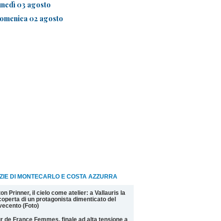
unedì 03 agosto
omenica 02 agosto
ZIE DI MONTECARLO E COSTA AZZURRA
on Prinner, il cielo come atelier: a Vallauris la
coperta di un protagonista dimenticato del
ecento (Foto)
r de France Femmes, finale ad alta tensione a