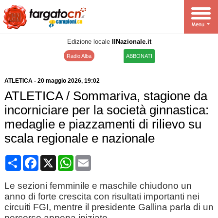
Edizione locale
IlNazionale.it
Radio Alba
ABBONATI
ATLETICA
-
20 maggio 2026
, 19:02
ATLETICA / Sommariva, stagione da
incorniciare per la società ginnastica:
medaglie e piazzamenti di rilievo su
scala regionale e nazionale
Condividi
Facebook
X
WhatsApp
Email
Le sezioni femminile e maschile chiudono un
anno di forte crescita con risultati importanti nei
circuiti FGI, mentre il presidente Gallina parla di un
percorso appena iniziato