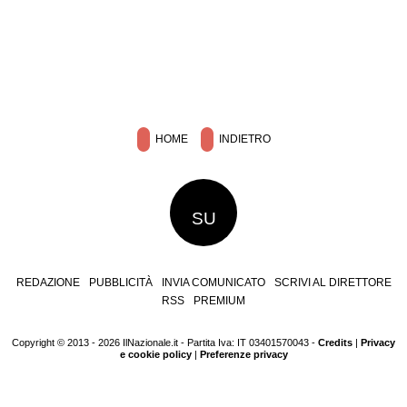
HOME
INDIETRO
SU
REDAZIONE
PUBBLICITÀ
INVIA COMUNICATO
SCRIVI AL DIRETTORE
RSS
PREMIUM
Copyright © 2013 - 2026 IlNazionale.it - Partita Iva: IT 03401570043 -
Credits
|
Privacy
e cookie policy
|
Preferenze privacy