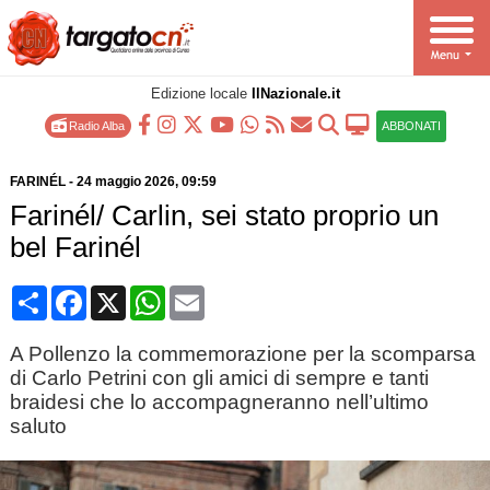
Edizione locale
IlNazionale.it
Radio Alba
ABBONATI
FARINÉL
-
24 maggio 2026
, 09:59
Farinél/ Carlin, sei stato proprio un
bel Farinél
Condividi
Facebook
X
WhatsApp
Email
A Pollenzo la commemorazione per la scomparsa
di Carlo Petrini con gli amici di sempre e tanti
braidesi che lo accompagneranno nell’ultimo
saluto