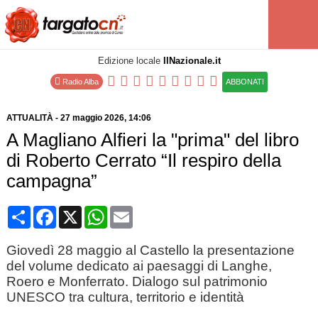
Edizione locale
IlNazionale.it
Radio Alba
ABBONATI
ATTUALITÀ
-
27 maggio 2026
, 14:06
A Magliano Alfieri la "prima" del libro
di Roberto Cerrato “Il respiro della
campagna”
Condividi
Facebook
X
WhatsApp
Email
Giovedì 28 maggio al Castello la presentazione
del volume dedicato ai paesaggi di Langhe,
Roero e Monferrato. Dialogo sul patrimonio
UNESCO tra cultura, territorio e identità