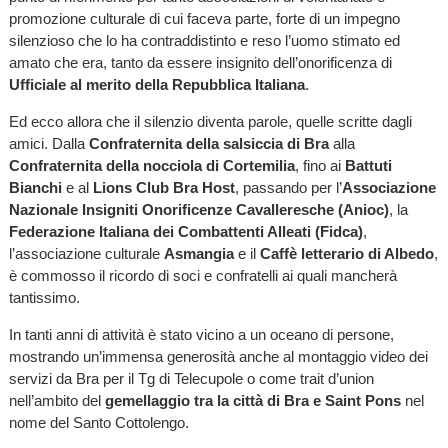
promozione culturale di cui faceva parte, forte di un impegno
silenzioso che lo ha contraddistinto e reso l’uomo stimato ed
amato che era, tanto da essere insignito dell’onorificenza di
Ufficiale al merito della Repubblica Italiana
.
Ed ecco allora che il silenzio diventa parole, quelle scritte dagli
amici. Dalla
Confraternita della salsiccia di Bra
alla
Confraternita della nocciola di Cortemilia
, fino ai
Battuti
Bianchi
e al
Lions Club Bra Host
, passando per l’
Associazione
Nazionale Insigniti Onorificenze Cavalleresche (Anioc)
, la
Federazione Italiana dei Combattenti Alleati (Fidca)
,
l’associazione culturale
Asmangia
e il
Caffè letterario di Albedo
,
è commosso il ricordo di soci e confratelli ai quali mancherà
tantissimo.
In tanti anni di attività è stato vicino a un oceano di persone,
mostrando un’immensa generosità anche al montaggio video dei
servizi da Bra per il Tg di Telecupole o come trait d’union
nell’ambito del
gemellaggio tra la città di Bra e Saint Pons
nel
nome del Santo Cottolengo.