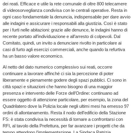
dei reati. Efficace e utile la rete comunale di oltre 800 telecamere
di videosorveglianza condivisa con le centrali operative. Resta in
ogni caso fondamentale la denuncia, indispensabile per dare avvio
alle indagini e assicurare i responsabili alla giustizia. Così è stato
per i furti nelle abitazioni: grazie alle denunce, le indagini hanno di
recente portato all’individuazione e all’arresto di colpevoli. Dal
Comitato, quindi, un invito a denunciare rivolto in particolare ai
casi di furto agli esercizi commerciali, anche quando la refurtiva
ha un basso valore economico.
Al netto del dato numerico complessivo sui reati, occorre
continuare a lavorare affinché ci sia la percezione di poter
liberamente e pienamente godere degli spazi pubblici. Ci sono in
città spazi e situazioni che hanno bisogno di una maggior
presenza e intervento delle Forze dell’Ordine: continuano ad
essere oggetto di attenzione particolare, per esempio, la zona del
Quadrilatero dove la Polizia locale negli ultimi mesi ha emesso 97
ordini di allontanamento. Resta il nodo dell’edificio della Stazione
FS: è stata condivisa la necessità di tornare a confrontarsi con
RFI, al tavolo della Prefettura, per far avanzare i progetti che da
tempo attendono l’implementazione. La Sindaca Patrizia