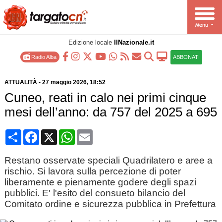
Edizione locale
IlNazionale.it
Radio Alba
ABBONATI
ATTUALITÀ
-
27 maggio 2026
, 18:52
Cuneo, reati in calo nei primi cinque
mesi dell’anno: da 757 del 2025 a 695
Condividi
Facebook
X
WhatsApp
Email
Restano osservate speciali Quadrilatero e aree a
rischio. Si lavora sulla percezione di poter
liberamente e pienamente godere degli spazi
pubblici. E' l'esito del consueto bilancio del
Comitato ordine e sicurezza pubblica in Prefettura