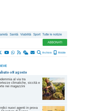
arietà
Sanità
Viabilità
Sport
Tutte le notizie
ABBONATI
Archivio
Mobile
REVE
abato 08 agosto
demmia al via tra
ertezze climatiche, siccità e
rte nei magazzini
ndici nuovi agenti in prova