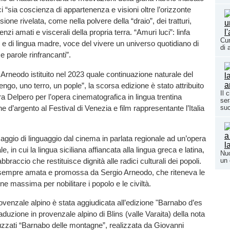
i “sia coscienza di appartenenza e visioni oltre l’orizzonte
nsione rivelata, come nella polvere della “draio”, dei tratturi,
lenzi amati e viscerali della propria terra. “Amuri luci”: linfa
Cun
i e di lingua madre, voce del vivere un universo quotidiano di
di 
e parole rinfrancanti”.
 Arneodo istituito nel 2023 quale continuazione naturale del
ngo, uno terro, un pople”, la scorsa edizione è stato attribuito
Il 
ra Delpero per l’opera cinematografica in lingua trentina
ser
e d’argento al Festival di Venezia e film rappresentante l’Italia
su
gio di linguaggio dal cinema in parlata regionale ad un’opera
e, in cui la lingua siciliana affiancata alla lingua greca e latina,
Nuo
bbraccio che restituisce dignità alle radici culturali dei popoli.
un 
sempre amata e promossa da Sergio Arneodo, che riteneva le
ne massima per nobilitare i popolo e le civiltà.
ovenzale alpino è stata aggiudicata all’edizione "Barnabo d’es
duzione in provenzale alpino di Blins (valle Varaita) della nota
uzzati “Barnabo delle montagne”, realizzata da Giovanni