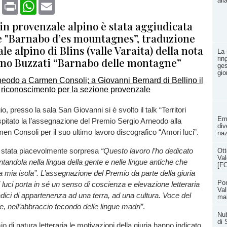
all
book
X
Print
WhatsApp
Email
in provenzale alpino è stata aggiudicata
ne "Barnabo d’es mountagnes”, traduzione
le alpino di Blins (valle Varaita) della nota
La 
rin
ino Buzzati “Barnabo delle montagne”
ges
gio
 presso la sala San Giovanni si è svolto il talk “Territori
Eme
spitato la l’assegnazione del Premio Sergio Arneodo alla
div
en Consoli per il suo ultimo lavoro discografico “Amori luci”.
naz
è stata piacevolmente sorpresa
“Questo lavoro l’ho dedicato
Ott
Val
ntandola nella lingua della gente e nelle lingue antiche che
[F
 mia isola”. L’assegnazione del Premio da parte della giuria
Pon
 luci porta in sé un senso di coscienza e elevazione letteraria
Val
radici di appartenenza ad una terra, ad una cultura. Voce del
ma
re, nell’abbraccio fecondo delle lingue madri”
.
Nub
di 
 di natura letteraria le motivazioni della giuria hanno indicato