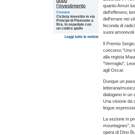
quanto Amuri luc
dell’effimero; te
Cronaca
Ciclista investito in via
dell’errare nei si
Principi di Piemonte a
Bra. In ospedale con
feconda di radic
un codice giallo
suoni amorevoli 
Leggi tutte le notizie
Il Premio Sergio
concorso “Uno le
alla regista Mau
“Vermiglio”, Leon
agli Oscar.
Dunque un passag
letteraria/musical
dialogano in un a
Una visione da 
lingue espressio
La sezione in pr
mountagnes”, tra
opera di Dino B