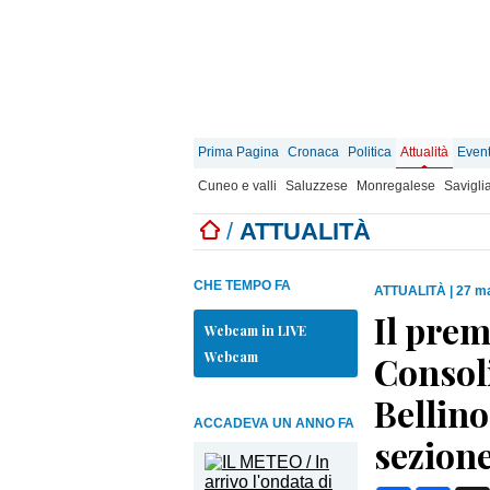
Prima Pagina
Cronaca
Politica
Attualità
Event
Cuneo e valli
Saluzzese
Monregalese
Savigli
/
ATTUALITÀ
CHE TEMPO FA
ATTUALITÀ
|
27 ma
Il pre
Webcam in LIVE
Webcam
Consoli
Bellino
ACCADEVA UN ANNO FA
sezion