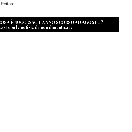
Editore.
 COSA È SUCCESSO L’ANNO SCORSO AD AGOSTO?
cast con le notizie da non dimenticare