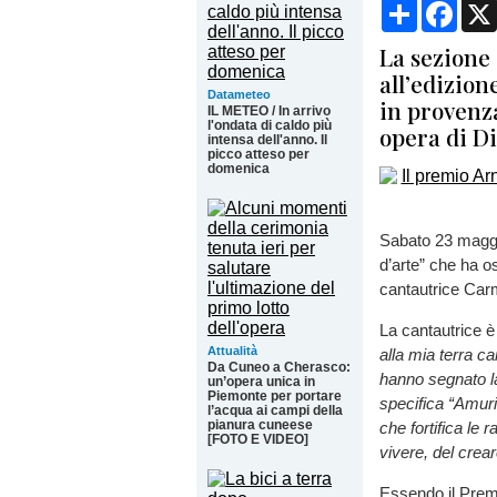
Condividi
Face
La sezione 
all’edizio
Datameteo
in provenza
IL METEO / In arrivo
l'ondata di caldo più
opera di D
intensa dell'anno. Il
picco atteso per
domenica
Sabato 23 maggio,
d’arte” che ha o
cantautrice Carm
La cantautrice 
Attualità
alla mia terra ca
Da Cuneo a Cherasco:
hanno segnato la
un’opera unica in
Piemonte per portare
specifica “Amuri
l’acqua ai campi della
pianura cuneese
che fortifica le 
[FOTO E VIDEO]
vivere, del crea
Essendo il Premio