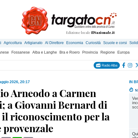
Edizione locale
IlNazionale.it
i
Agricoltura
Artigianato
Al Direttore
Economia
Curiosità
Scuole e corsi
Solid
anese
Fossanese
Alba e Langhe
Bra e Roero
Provincia
Regione
Europa
Radio Alba
ggio 2026, 20:17
IN B
mio Arneodo a Carmen
s
Ven
; a Giovanni Bernard di
inc
sco
 il riconoscimento per la
e provenzale
Qui