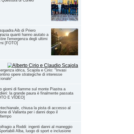
a Questura di Cuneo
squadra Aib di Priero
grazia quanti hanno aiutato a
tire l'emergenza degli ultimi
rni [FOTO]
rgenza idrica, Scajola e Cirio: "Invasi
entino opere strategiche di interesse
ionale"
o giorni di fiamme sul monte Piastra a
dieri: la grande paura è finalmente passata
OTO E VIDEO]
techianale, chiusa la pista di accesso al
lone di Vallanta per i danni dopo il
ltempo
ifragio a Roddi: ingenti danni al maneggio
Sportabili Alba, luogo di sport e inclusione