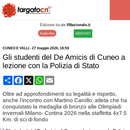
Edizione locale
IlNazionale.it
Radio Alba
ABBONATI
CUNEO E VALLI
-
27 maggio 2026
, 18:59
Gli studenti del De Amicis di Cuneo a
lezione con la Polizia di Stato
Condividi
Facebook
X
WhatsApp
Email
Oltre ad approfondimenti su legalità e rispetto,
anche l’incontro con Martino Carollo, atleta che ha
conquistato la medaglia di bronzo alle Olimpiadi
invernali Milano- Cortina 2026 nella staffetta 4x7.5
Km. di sci di fondo