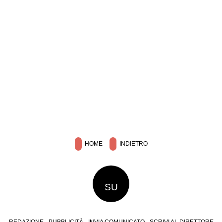
HOME
INDIETRO
SU
REDAZIONE
PUBBLICITÀ
INVIA COMUNICATO
SCRIVI AL DIRETTORE