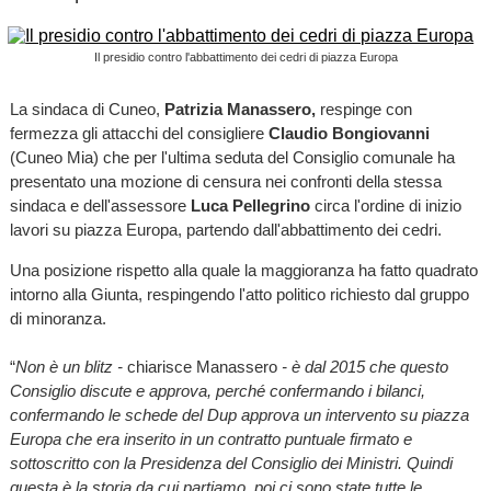
Il presidio contro l'abbattimento dei cedri di piazza Europa
La sindaca di Cuneo,
Patrizia Manassero,
respinge con
fermezza gli attacchi del consigliere
Claudio Bongiovanni
(Cuneo Mia) che per l'ultima seduta del Consiglio comunale ha
presentato una mozione di censura nei confronti della stessa
sindaca e dell'assessore
Luca Pellegrino
circa l'ordine di inizio
lavori su piazza Europa, partendo dall'abbattimento dei cedri.
Una posizione rispetto alla quale la maggioranza ha fatto quadrato
intorno alla Giunta, respingendo l'atto politico richiesto dal gruppo
di minoranza.
“
Non è un blitz -
chiarisce Manassero
- è dal 2015 che questo
Consiglio discute e approva, perché confermando i bilanci,
confermando le schede del Dup approva un intervento su piazza
Europa che era inserito in un contratto puntuale firmato e
sottoscritto con la Presidenza del Consiglio dei Ministri. Quindi
questa è la storia da cui partiamo, poi ci sono state tutte le