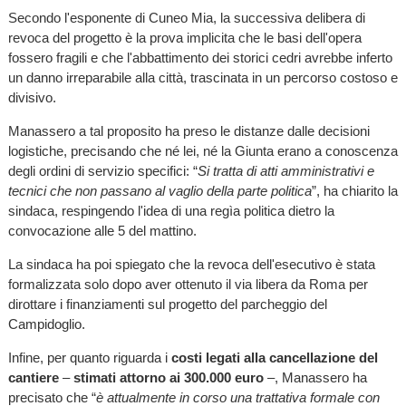
Secondo l'esponente di Cuneo Mia, la successiva delibera di
revoca del progetto è la prova implicita che le basi dell'opera
fossero fragili e che l'abbattimento dei storici cedri avrebbe inferto
un danno irreparabile alla città, trascinata in un percorso costoso e
divisivo.
Manassero a tal proposito ha preso le distanze dalle decisioni
logistiche, precisando che né lei, né la Giunta erano a conoscenza
degli ordini di servizio specifici: “
Si tratta di atti amministrativi e
tecnici che non passano al vaglio della parte politica
”, ha chiarito la
sindaca, respingendo l'idea di una regìa politica dietro la
convocazione alle 5 del mattino.
La sindaca ha poi spiegato che la revoca dell'esecutivo è stata
formalizzata solo dopo aver ottenuto il via libera da Roma per
dirottare i finanziamenti sul progetto del parcheggio del
Campidoglio.
Infine, per quanto riguarda i
costi legati alla cancellazione del
cantiere
–
stimati attorno ai 300.000 euro
–, Manassero ha
precisato che “
è attualmente in corso una trattativa formale con