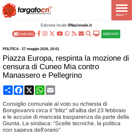
Edizione locale
IlNazionale.it
Radio Alba
ABBONATI
POLITICA
-
27 maggio 2026
, 20:01
Piazza Europa, respinta la mozione di
censura di Cuneo Mia contro
Manassero e Pellegrino
Condividi
Facebook
X
WhatsApp
Email
Consiglio comunale al voto su richiesta di
Bongiovanni circa il "blitz" all'alba del 23 febbraio
e le accuse di mancata trasparenza da parte della
Giunta. La sindaca: “Scelte tecniche, la politica
non sapeva dell'orario”