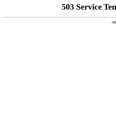
503 Service Te
op