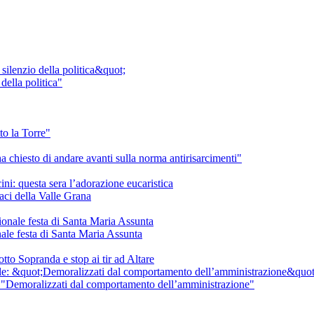
della politica"
to la Torre"
 ha chiesto di andare avanti sulla norma antirisarcimenti"
ini: questa sera l’adorazione eucaristica
nale festa di Santa Maria Assunta
tto Sopranda e stop ai tir ad Altare
 "Demoralizzati dal comportamento dell’amministrazione"