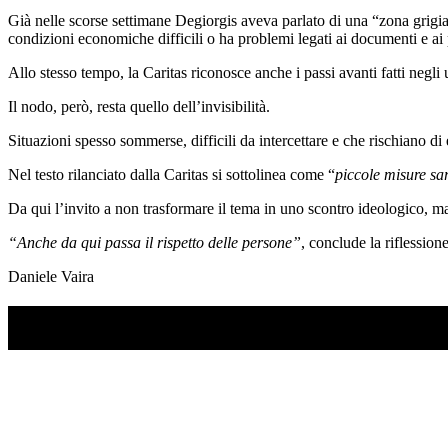
Già nelle scorse settimane Degiorgis aveva parlato di una “zona grigia” 
condizioni economiche difficili o ha problemi legati ai documenti e ai
Allo stesso tempo, la Caritas riconosce anche i passi avanti fatti negli u
Il nodo, però, resta quello dell’invisibilità.
Situazioni spesso sommerse, difficili da intercettare e che rischiano d
Nel testo rilanciato dalla Caritas si sottolinea come “
piccole misure sare
Da qui l’invito a non trasformare il tema in uno scontro ideologico, ma
“Anche da qui passa il rispetto delle persone”
, conclude la riflessione
Daniele Vaira
TI RICORDI COSA È SUCCESSO L’ANNO SCOR
Ascolta il podcast con le notizie da non dimenticare