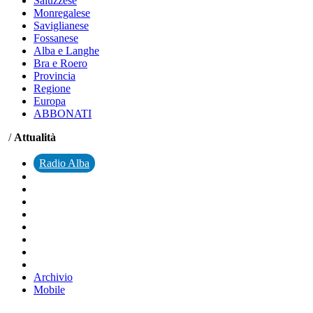
Saluzzese
Monregalese
Saviglianese
Fossanese
Alba e Langhe
Bra e Roero
Provincia
Regione
Europa
ABBONATI
/
Attualità
Radio Alba
Archivio
Mobile