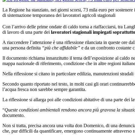
La Regione ha stanziato, nei giorni scorsi, 73 mila euro per sostenere 
di sistemazione temporanea dei lavoratori agricoli stagionali
Con l’arrivo delle prime ondate di caldo torna a riaffacciarsi, tra Lan
di lavoro di una parte dei
lavoratori stagionali impiegati soprattutto 
A riaccendere l’attenzione è una riflessione rilanciata in queste ore da
una persona definita
“più che affidabile”
e da un confronto costante 
Il documento richiama innanzitutto il tema dell’esposizione al caldo ne
mappa nazionale di riferimento, condizione che in altre regioni italiane 
Nella riflessione si citano in particolare edilizia, manutenzioni stradali
Secondo quanto riportato nel testo, in molti casi gli orari continuereb
l’acqua fresca non sarebbe sempre garantita.
La riflessione si allarga poi alle condizioni abitative di una parte dei la
“
Queste condizioni ambientali rendono ancora più gravosa la situazio
documento.
Non si tratta, precisa ancora una volta don Domenico, di una denuncia fo
che, pur difficili da quantificare, emergono continuamente attraverso ra