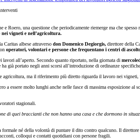
interventi
ghe e Roero, una questione che periodicamente riemerge ma che spesso res
nei vigneti e nell’agricoltura.
lla Caritas albese attraverso
don Domenico Degiorgis,
direttore della C
con
operatori, volontari e persone che frequentano i centri di ascolt
i lavori all’aperto. Secondo quanto riportato, nella giornata di
mercoled
ha già portato negli anni scorsi all’introduzione di ordinanze specifiche 
 e agricoltura, ma il riferimento più diretto riguarda il lavoro nei vigneti,
bero a essere molto lunghi anche nelle fasce di massima esposizione al sol
voratori stagionali.
ne di quei braccianti che non hanno una casa e che dormono in situazion
rmale né della volontà di puntare il dito contro qualcuno. Il direttore de
cconti, colloqui e contatti quotidiani con persone fragili.