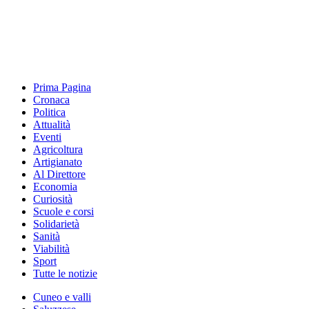
Prima Pagina
Cronaca
Politica
Attualità
Eventi
Agricoltura
Artigianato
Al Direttore
Economia
Curiosità
Scuole e corsi
Solidarietà
Sanità
Viabilità
Sport
Tutte le notizie
Cuneo e valli