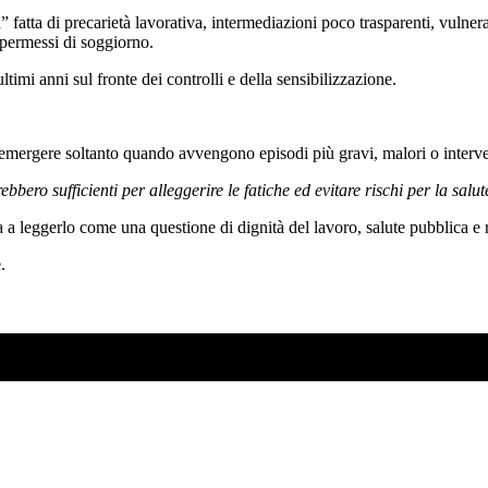
fatta di precarietà lavorativa, intermediazioni poco trasparenti, vulnerab
 permessi di soggiorno.
ltimi anni sul fronte dei controlli e della sensibilizzazione.
i emergere soltanto quando avvengono episodi più gravi, malori o interven
bbero sufficienti per alleggerire le fatiche ed evitare rischi per la salut
 a leggerlo come una questione di dignità del lavoro, salute pubblica e r
.
SO AD AGOSTO?