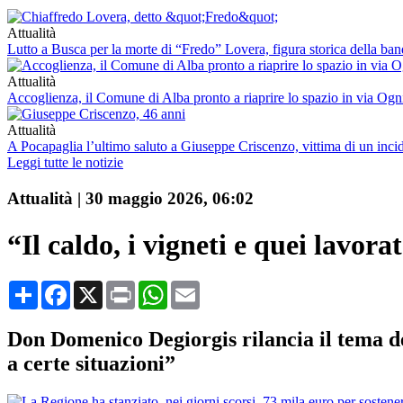
Attualità
Lutto a Busca per la morte di “Fredo” Lovera, figura storica della ban
Attualità
Accoglienza, il Comune di Alba pronto a riaprire lo spazio in via Ogn
Attualità
A Pocapaglia l’ultimo saluto a Giuseppe Criscenzo, vittima di un inci
Leggi tutte le notizie
Attualità
|
30 maggio 2026, 06:02
“Il caldo, i vigneti e quei lavora
Condividi
Facebook
X
Print
WhatsApp
Email
Don Domenico Degiorgis rilancia il tema de
a certe situazioni”