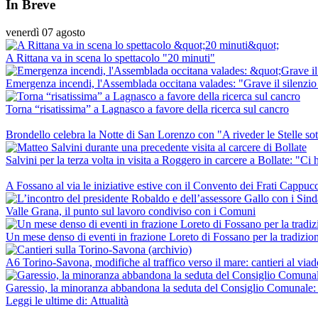
In Breve
venerdì 07 agosto
A Rittana va in scena lo spettacolo "20 minuti"
Emergenza incendi, l'Assemblada occitana valades: "Grave il silenzio 
Torna “risatissima” a Lagnasco a favore della ricerca sul cancro
Brondello celebra la Notte di San Lorenzo con "A riveder le Stelle sot
Salvini per la terza volta in visita a Roggero in carcere a Bollate: "Ci
A Fossano al via le iniziative estive con il Convento dei Frati Cappucc
Valle Grana, il punto sul lavoro condiviso con i Comuni
Un mese denso di eventi in frazione Loreto di Fossano per la tradizio
A6 Torino-Savona, modifiche al traffico verso il mare: cantieri al viado
Garessio, la minoranza abbandona la seduta del Consiglio Comunale:
Leggi le ultime di: Attualità