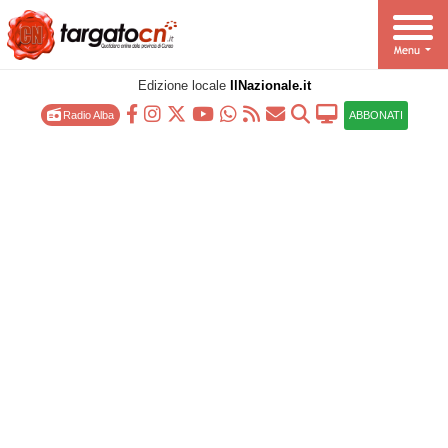
Edizione locale
IlNazionale.it
Radio Alba
ABBONATI