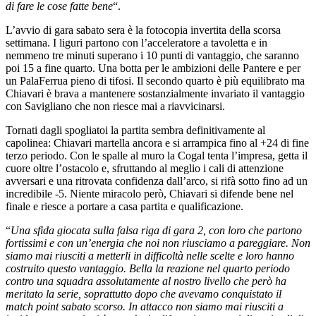
di fare le cose fatte bene
“.
L’avvio di gara sabato sera è la fotocopia invertita della scorsa
settimana. I liguri partono con l’acceleratore a tavoletta e in
nemmeno tre minuti superano i 10 punti di vantaggio, che saranno
poi 15 a fine quarto. Una botta per le ambizioni delle Pantere e per
un PalaFerrua pieno di tifosi. Il secondo quarto è più equilibrato ma
Chiavari è brava a mantenere sostanzialmente invariato il vantaggio
con Savigliano che non riesce mai a riavvicinarsi.
Tornati dagli spogliatoi la partita sembra definitivamente al
capolinea: Chiavari martella ancora e si arrampica fino al +24 di fine
terzo periodo. Con le spalle al muro la Cogal tenta l’impresa, getta il
cuore oltre l’ostacolo e, sfruttando al meglio i cali di attenzione
avversari e una ritrovata confidenza dall’arco, si rifà sotto fino ad un
incredibile -5. Niente miracolo però, Chiavari si difende bene nel
finale e riesce a portare a casa partita e qualificazione.
“
Una sfida giocata sulla falsa riga di gara 2, con loro che partono
fortissimi e con un’energia che noi non riusciamo a pareggiare. Non
siamo mai riusciti a metterli in difficoltà nelle scelte e loro hanno
costruito questo vantaggio. Bella la reazione nel quarto periodo
contro una squadra assolutamente al nostro livello che però ha
meritato la serie, soprattutto dopo che avevamo conquistato il
match point sabato scorso. In attacco non siamo mai riusciti a