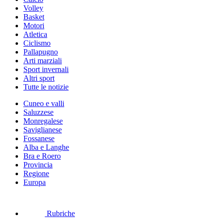
Volley
Basket
Motori
Atletica
Ciclismo
Pallapugno
Arti marziali
Sport invernali
Altri sport
Tutte le notizie
Cuneo e valli
Saluzzese
Monregalese
Saviglianese
Fossanese
Alba e Langhe
Bra e Roero
Provincia
Regione
Europa
Rubriche