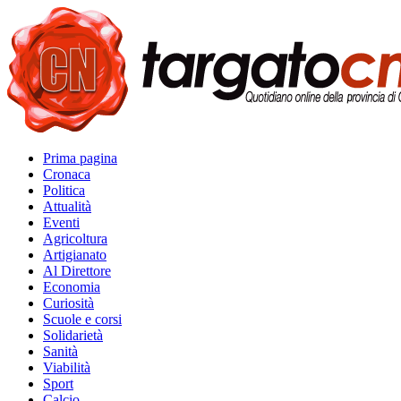
Prima pagina
Cronaca
Politica
Attualità
Eventi
Agricoltura
Artigianato
Al Direttore
Economia
Curiosità
Scuole e corsi
Solidarietà
Sanità
Viabilità
Sport
Calcio