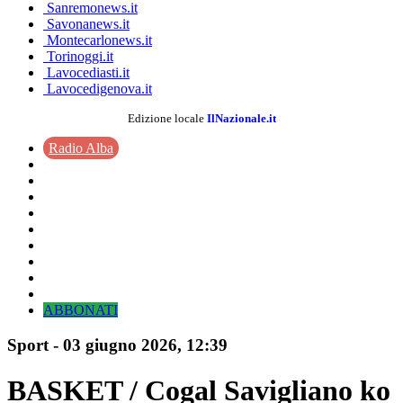
Sanremonews.it
Savonanews.it
Montecarlonews.it
Torinoggi.it
Lavocediasti.it
Lavocedigenova.it
Edizione locale
IlNazionale.it
Radio Alba
ABBONATI
Sport
-
03 giugno 2026
, 12:39
BASKET / Cogal Savigliano ko