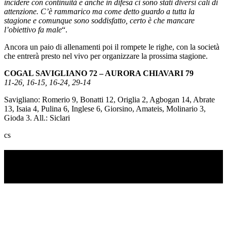
incidere con continuità e anche in difesa ci sono stati diversi cali di
attenzione. C’è rammarico ma come detto guardo a tutta la
stagione e comunque sono soddisfatto, certo è che mancare
l’obiettivo fa male
“.
Ancora un paio di allenamenti poi il rompete le righe, con la società
che entrerà presto nel vivo per organizzare la prossima stagione.
COGAL SAVIGLIANO 72 – AURORA CHIAVARI 79
11-26, 16-15, 16-24, 29-14
Savigliano: Romerio 9, Bonatti 12, Origlia 2, Agbogan 14, Abrate
13, Isaia 4, Pulina 6, Inglese 6, Giorsino, Amateis, Molinario 3,
Gioda 3. All.: Siclari
cs
TI RICORDI COSA È SUCCESSO L’ANNO
SCORSO AD AGOSTO?
Ascolta il podcast con le notizie da non dimenticare