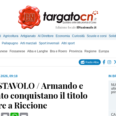
Edizione locale
IlNazionale.it
i
Agricoltura
Artigianato
Al Direttore
Economia
Curiosità
Scuole e corsi
Solid
Pallapugno
Arti marziali
Sport invernali
Altri sport
anese
Fossanese
Alba e Langhe
Bra e Roero
Provincia
Regione
Europa
Radio Alba
 2026, 09:18
IN B
STAVOLO / Armando e
NU
ult
o conquistano il titolo
pri
re a Riccione
book
X
Print
WhatsApp
Email
CA