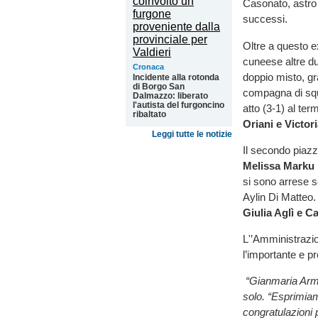
Casonato, astro 
successi.
Oltre a questo e
cuneese altre du
Cronaca
doppio misto, gra
Incidente alla rotonda
di Borgo San
compagna di sq
Dalmazzo: liberato
l'autista del furgoncino
atto (3-1) al te
ribaltato
Oriani e Victor
Leggi tutte le notizie
Il secondo piazz
Melissa Marku
si sono arrese s
Aylin Di Matteo
Giulia Aglì e C
L'’Amministrazi
l’importante e pr
“Gianmaria Arman
solo. “Esprimiam
congratulazioni p