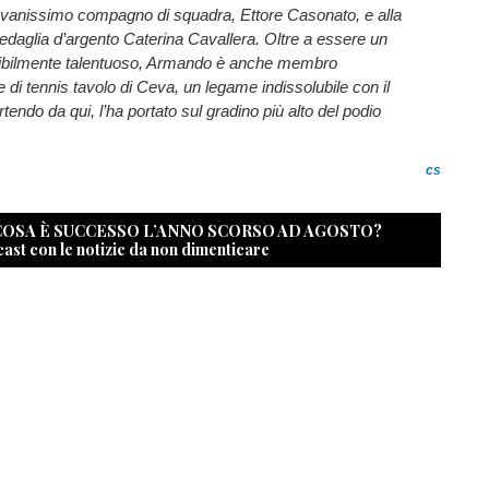
ovanissimo compagno di squadra, Ettore Casonato, e alla
aglia d’argento Caterina Cavallera. Oltre a essere un
dibilmente talentuoso, Armando è anche membro
e di tennis tavolo di Ceva, un legame indissolubile con il
artendo da qui, l’ha portato sul gradino più alto del podio
cs
 COSA È SUCCESSO L’ANNO SCORSO AD AGOSTO?
cast con le notizie da non dimenticare