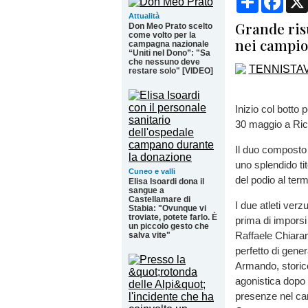
Attualità
Grande risu
Don Meo Prato scelto
come volto per la
nei campion
campagna nazionale
“Uniti nel Dono”: "Sa
che nessuno deve
restare solo" [VIDEO]
Inizio col botto p
30 maggio a Ri
Il duo compost
uno splendido tit
Cuneo e valli
del podio al term
Elisa Isoardi dona il
sangue a
Castellamare di
I due atleti verz
Stabia: "Ovunque vi
troviate, potete farlo. È
prima di imporsi
un piccolo gesto che
Raffaele Chiaram
salva vite"
perfetto di gener
Armando, storico 
agonistica dopo u
presenze nel cam