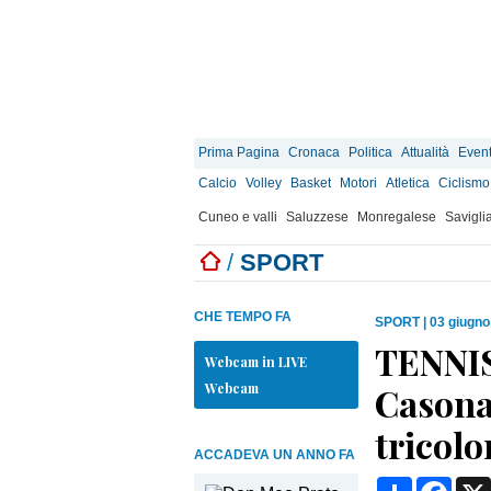
Prima Pagina
Cronaca
Politica
Attualità
Event
Calcio
Volley
Basket
Motori
Atletica
Ciclismo
Cuneo e valli
Saluzzese
Monregalese
Savigli
/
SPORT
CHE TEMPO FA
SPORT
|
03 giugno
TENNI
Webcam in LIVE
Webcam
Casonat
tricolo
ACCADEVA UN ANNO FA
Condividi
Face