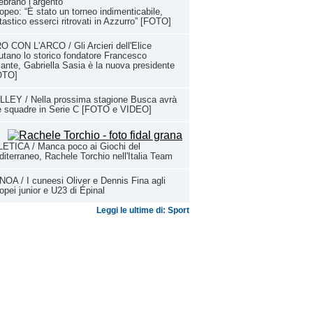
ebrano l’argento
opeo: “È stato un torneo indimenticabile,
tastico esserci ritrovati in Azzurro” [FOTO]
O CON L'ARCO / Gli Arcieri dell'Elice
utano lo storico fondatore Francesco
ante, Gabriella Sasia è la nuova presidente
OTO]
LEY / Nella prossima stagione Busca avrà
e squadre in Serie C [FOTO e VIDEO]
ETICA / Manca poco ai Giochi del
iterraneo, Rachele Torchio nell'Italia Team
OA / I cuneesi Oliver e Dennis Fina agli
opei junior e U23 di Épinal
Leggi le ultime di: Sport