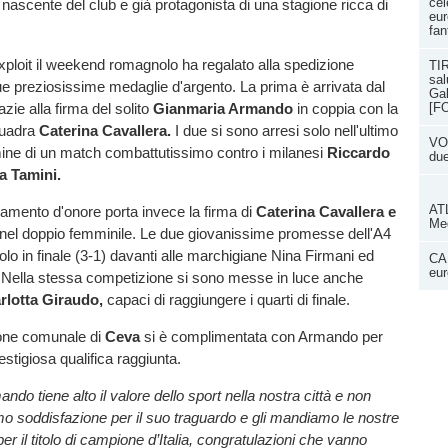
cel
nascente del club e già protagonista di una stagione ricca di
eur
fan
xploit il weekend romagnolo ha regalato alla spedizione
TIR
sal
e preziosissime medaglie d'argento. La prima è arrivata dal
Gal
zie alla firma del solito
Gianmaria Armando
in coppia con la
[F
uadra
Caterina Cavallera.
I due si sono arresi solo nell'ultimo
VOL
rmine di un match combattutissimo contro i milanesi
Riccardo
du
ia Tamini.
ATL
amento d'onore porta invece la firma di
Caterina Cavallera e
Med
nel doppio femminile. Le due giovanissime promesse dell'A4
olo in finale (3-1) davanti alle marchigiane Nina Firmani ed
CAN
eur
. Nella stessa competizione si sono messe in luce anche
arlotta Giraudo,
capaci di raggiungere i quarti di finale.
one comunale di
Ceva
si è complimentata con Armando per
estigiosa qualifica raggiunta.
do tiene alto il valore dello sport nella nostra città e non
o soddisfazione per il suo traguardo e gli mandiamo le nostre
er il titolo di campione d’Italia, congratulazioni che vanno