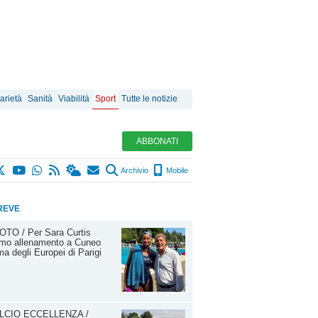
arietà
Sanità
Viabilità
Sport
Tutte le notizie
ABBONATI
Archivio
Mobile
REVE
OTO / Per Sara Curtis
imo allenamento a Cuneo
ma degli Europei di Parigi
LCIO ECCELLENZA /