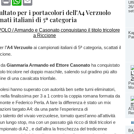
Uff
26/
ltato per i portacolori dell'A4 Verzuolo
se
ati italiani di 5ª categoria
Ka
Par
er l
’A4 Verzuolo
ai campionati italiani di 5ª categoria, scattati il
ccione.
o da
Gianmaria Armando ed Ettore Casonato
ha conquistato
olo tricolore nel doppio maschile, salendo sul gradino più alto
ine di una cavalcata trionfale.
Pre
Mo
uolesi hanno superato con autorità ben sette turni eliminatori,
 nella finalissima per 3 a 1 contro la coppia romana formata da
onte e Federico Perla. A fare la differenza è stato un mix
ATL
azioni targato A4: da una parte l'esperienza di
Res
talento del vivaio verzuolese, tornato quest'anno all'attività
m
n lungo stop, ma con un passato già ricco di titoli tricolori e
pionato di A2 , e dall'altra la freschezza del tredicenne
BA