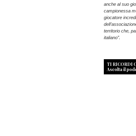
anche al suo gi
campionessa med
giocatore incre
dell’associazion
territorio che, p
italiano”.
TI RICORDI
Ascolta il pod