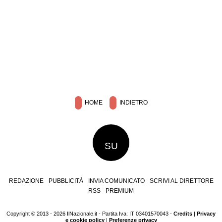
HOME
INDIETRO
SU
REDAZIONE
PUBBLICITÀ
INVIA COMUNICATO
SCRIVI AL DIRETTORE
RSS
PREMIUM
Copyright © 2013 - 2026 IlNazionale.it - Partita Iva: IT 03401570043 -
Credits
|
Privacy
e cookie policy
|
Preferenze privacy