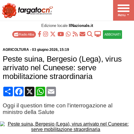
Edizione locale
IlNazionale.it
Radio Alba
ABBONATI
AGRICOLTURA
-
03 giugno 2026
, 15:19
Peste suina, Bergesio (Lega), virus
arrivato nel Cuneese: serve
mobilitazione straordinaria
Condividi
Facebook
X
WhatsApp
Email
Oggi il question time con l'interrogazione al
ministro della Salute