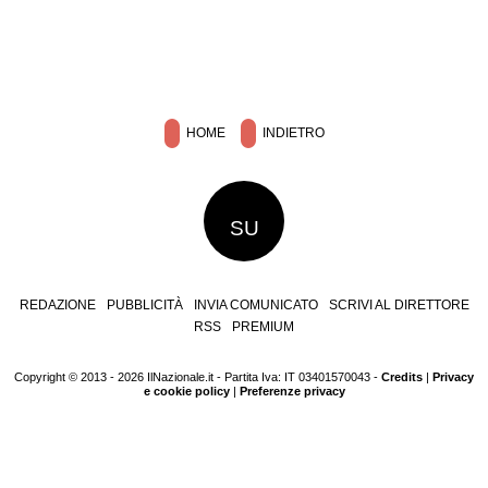
HOME
INDIETRO
SU
REDAZIONE
PUBBLICITÀ
INVIA COMUNICATO
SCRIVI AL DIRETTORE
RSS
PREMIUM
Copyright © 2013 - 2026 IlNazionale.it - Partita Iva: IT 03401570043 -
Credits
|
Privacy
e cookie policy
|
Preferenze privacy