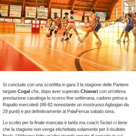
Si conclude con una sconfitta in gara 3 la stagione delle Pantere
targate
Cogal
che, dopo aver superato
Chiavari
con un’ottima
prestazione casalinga lo scorso fine settimana, cadono prima a
Rapallo mercoledì (88-82 nonostante un mostruoso Agbogan da
29 punti) e poi definitivamente al PalaFerrua sabato sera.
Lo scotto per la finale mancata è tanta ma coach Siclari ci tiene
che la stagione non venga etichettata solamente per il risultato
finale. “
Abbiamo fatto un’altra grande annata di crescita in cui