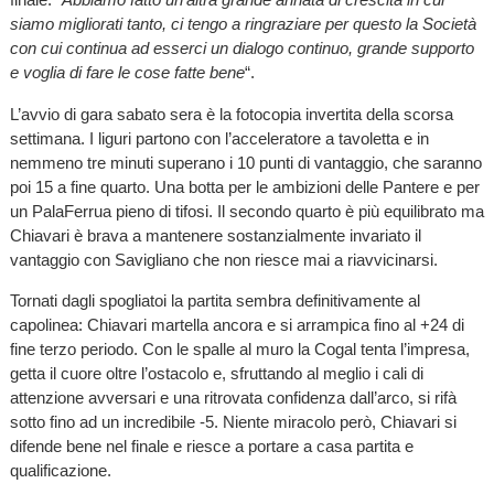
siamo migliorati tanto, ci tengo a ringraziare per questo la Società
con cui continua ad esserci un dialogo continuo, grande supporto
e voglia di fare le cose fatte bene
“.
L’avvio di gara sabato sera è la fotocopia invertita della scorsa
settimana. I liguri partono con l’acceleratore a tavoletta e in
nemmeno tre minuti superano i 10 punti di vantaggio, che saranno
poi 15 a fine quarto. Una botta per le ambizioni delle Pantere e per
un PalaFerrua pieno di tifosi. Il secondo quarto è più equilibrato ma
Chiavari è brava a mantenere sostanzialmente invariato il
vantaggio con Savigliano che non riesce mai a riavvicinarsi.
Tornati dagli spogliatoi la partita sembra definitivamente al
capolinea: Chiavari martella ancora e si arrampica fino al +24 di
fine terzo periodo. Con le spalle al muro la Cogal tenta l’impresa,
getta il cuore oltre l’ostacolo e, sfruttando al meglio i cali di
attenzione avversari e una ritrovata confidenza dall’arco, si rifà
sotto fino ad un incredibile -5. Niente miracolo però, Chiavari si
difende bene nel finale e riesce a portare a casa partita e
qualificazione.