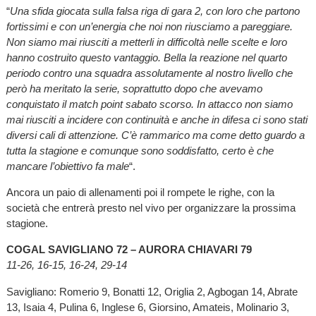
“
Una sfida giocata sulla falsa riga di gara 2, con loro che partono
fortissimi e con un’energia che noi non riusciamo a pareggiare.
Non siamo mai riusciti a metterli in difficoltà nelle scelte e loro
hanno costruito questo vantaggio. Bella la reazione nel quarto
periodo contro una squadra assolutamente al nostro livello che
però ha meritato la serie, soprattutto dopo che avevamo
conquistato il match point sabato scorso. In attacco non siamo
mai riusciti a incidere con continuità e anche in difesa ci sono stati
diversi cali di attenzione. C’è rammarico ma come detto guardo a
tutta la stagione e comunque sono soddisfatto, certo è che
mancare l’obiettivo fa male
“.
Ancora un paio di allenamenti poi il rompete le righe, con la
società che entrerà presto nel vivo per organizzare la prossima
stagione.
COGAL SAVIGLIANO 72 – AURORA CHIAVARI 79
11-26, 16-15, 16-24, 29-14
Savigliano: Romerio 9, Bonatti 12, Origlia 2, Agbogan 14, Abrate
13, Isaia 4, Pulina 6, Inglese 6, Giorsino, Amateis, Molinario 3,