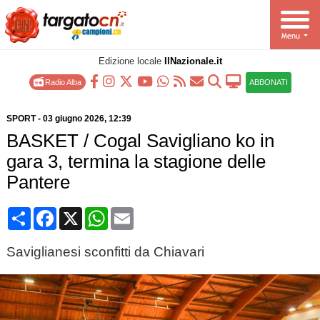
Edizione locale
IlNazionale.it
Radio Alba
ABBONATI
SPORT
-
03 giugno 2026
, 12:39
BASKET / Cogal Savigliano ko in
gara 3, termina la stagione delle
Pantere
Condividi
Facebook
X
WhatsApp
Email
Saviglianesi sconfitti da Chiavari