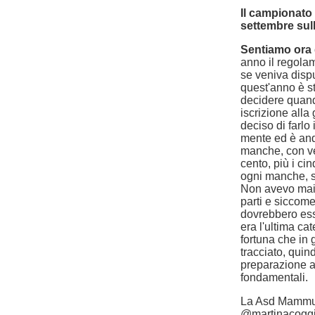
Il campionato 
settembre sul
Sentiamo ora 
anno il regola
se veniva disput
quest'anno è st
decidere quando
iscrizione alla 
deciso di farlo
mente ed è and
manche, con ven
cento, più i ci
ogni manche, si
Non avevo mai 
parti e siccome
dovrebbero esser
era l'ultima c
fortuna che in g
tracciato, quin
preparazione at
fondamentali.
La Asd Mammut
@martinacoggiol