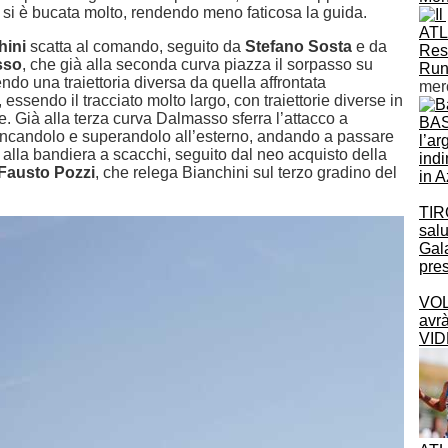
n si è bucata molto, rendendo meno faticosa la guida.
ATL
hini
scatta al comando, seguito da
Stefano Sosta
e da
Res
sso
, che già alla seconda curva piazza il sorpasso su
Ru
ndo una traiettoria diversa da quella affrontata
mer
 essendo il tracciato molto largo, con traiettorie diverse in
. Già alla terza curva Dalmasso sferra l’attacco a
BAS
iancandolo e superandolo all’esterno, andando a passare
l’ar
 alla bandiera a scacchi, seguito dal neo acquisto della
indi
Fausto Pozzi
, che relega Bianchini sul terzo gradino del
in 
TIR
salu
Gala
pre
VOL
avr
VID