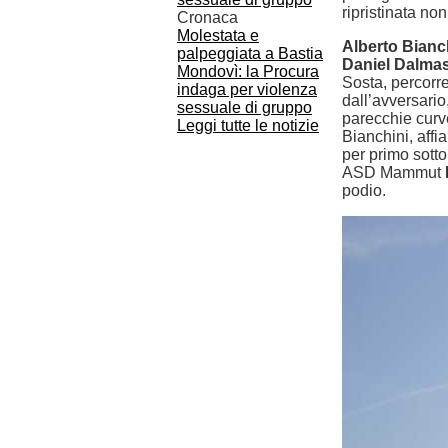
ripristinata no
Cronaca
Molestata e
Alberto Bianc
palpeggiata a Bastia
Daniel Dalma
Mondovì: la Procura
Sosta, percorre
indaga per violenza
dall’avversario,
sessuale di gruppo
parecchie curve
Leggi tutte le notizie
Bianchini, aff
per primo sotto
ASD Mammut
podio.