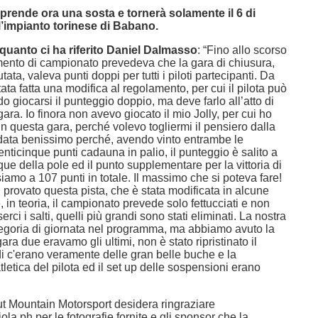
prende ora una sosta e tornerà solamente il 6 di
l’impianto torinese di Babano.
quanto ci ha riferito Daniel Dalmasso
: “Fino allo scorso
mento di campionato prevedeva che la gara di chiusura,
ata, valeva punti doppi per tutti i piloti partecipanti. Da
ata fatta una modifica al regolamento, per cui il pilota può
 giocarsi il punteggio doppio, ma deve farlo all’atto di
gara. Io finora non avevo giocato il mio Jolly, per cui ho
 in questa gara, perché volevo togliermi il pensiero dalla
ata benissimo perché, avendo vinto entrambe le
ticinque punti cadauna in palio, il punteggio è salito a
nque della pole ed il punto supplementare per la vittoria di
amo a 107 punti in totale. Il massimo che si poteva fare!
provato questa pista, che è stata modificata in alcune
, in teoria, il campionato prevede solo fettucciati e non
ci i salti, quelli più grandi sono stati eliminati. La nostra
ategoria di giornata nel programma, ma abbiamo avuto la
ara due eravamo gli ultimi, non è stato ripristinato il
di c'erano veramente delle gran belle buche e la
letica del pilota ed il set up delle sospensioni erano
 Mountain Motorsport desidera ringraziare
a.ph per le fotografie fornite e gli sponsor che la