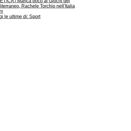
ETICA / Manca poco ai Giochi del
terraneo, Rachele Torchio nell'Italia
am
i le ultime di: Sport