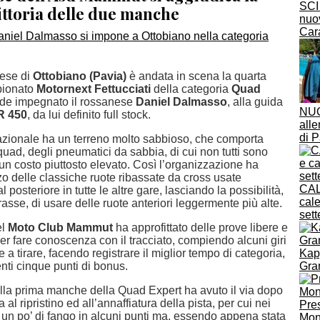
SCI
vittoria delle due manche
nuov
Cara
vese di
Ottobiano (Pavia)
è andata in scena la quarta
pionato
Motornext Fettucciati
della categoria
Quad
ede impegnato il rossanese
Daniel Dalmasso
, alla guida
NUO
R 450
, da lui definito full stock.
all
di P
nazionale ha un terreno molto sabbioso, che comporta
i quad, degli pneumatici da sabbia, di cui non tutti sono
un costo piuttosto elevato. Così l’organizzazione ha
zzo delle classiche ruote ribassate da cross usate
CAL
posteriore in tutte le altre gare, lasciando la possibilità,
cale
rasse, di usare delle ruote anteriori leggermente più alte.
set
el
Moto Club Mammut
ha approfittato delle prove libere e
r fare conoscenza con il tracciato, compiendo alcuni giri
e a tirare, facendo registrare il miglior tempo di categoria,
Kap
nti cinque punti di bonus.
Gra
lla prima manche della Quad Expert ha avuto il via dopo
al ripristino ed all’annaffiatura della pista, per cui nei
Pres
ra un po’ di fango in alcuni punti ma, essendo appena stata
Mon