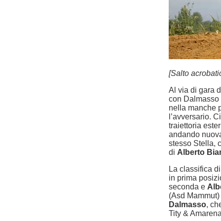
[Salto acrobat
Al via di gara 
con Dalmasso al
nella manche p
l’avversario. C
traiettoria est
andando nuovam
stesso Stella, 
di
Alberto Bia
La classifica d
in prima posiz
seconda e
Alb
(Asd Mammut) 
Dalmasso
, c
Tity & Amaren