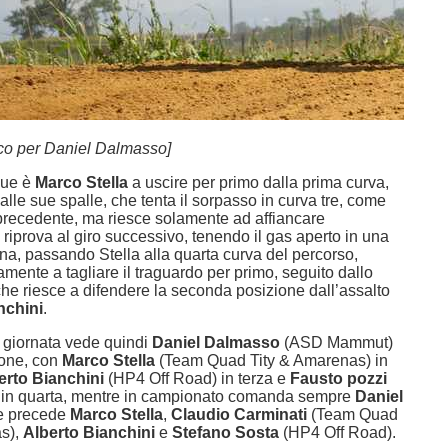
ico per Daniel Dalmasso]
due è
Marco Stella
a uscire per primo dalla prima curva,
le sue spalle, che tenta il sorpasso in curva tre, come
recedente, ma riesce solamente ad affiancare
i riprova al giro successivo, tenendo il gas aperto in una
erna, passando Stella alla quarta curva del percorso,
ente a tagliare il traguardo per primo, seguito dallo
che riesce a difendere la seconda posizione dall’assalto
nchini
.
i giornata vede quindi
Daniel Dalmasso
(ASD Mammut)
ione, con
Marco Stella
(Team Quad Tity & Amarenas) in
erto Bianchini
(HP4 Off Road) in terza e
Fausto pozzi
in quarta, mentre in campionato comanda sempre
Daniel
he precede
Marco Stella
,
Claudio Carminati
(Team Quad
as),
Alberto Bianchini
e
Stefano Sosta
(HP4 Off Road).