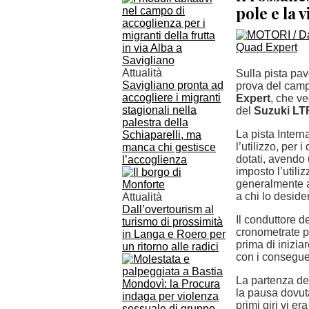
pole e la 
Attualità
Sulla pista pa
Savigliano pronta ad
prova del cam
accogliere i migranti
Expert
, che v
stagionali nella
del
Suzuki LT
palestra della
La pista Inter
Schiaparelli, ma
l’utilizzo, per 
manca chi gestisce
dotati, avendo 
l’accoglienza
imposto l’utili
generalmente al 
a chi lo deside
Attualità
Dall’overtourism al
Il conduttore d
turismo di prossimità
cronometrate pe
in Langa e Roero per
prima di iniziar
un ritorno alle radici
con i consegue
La partenza de
la pausa dovuta 
primi giri vi e