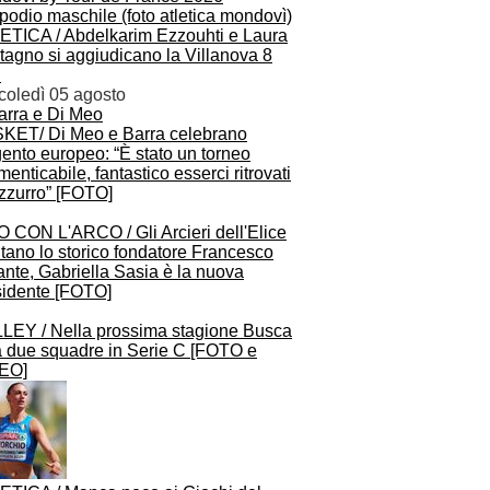
ETICA / Abdelkarim Ezzouhti e Laura
tagno si aggiudicano la Villanova 8
n
coledì 05 agosto
KET/ Di Meo e Barra celebrano
gento europeo: “È stato un torneo
menticabile, fantastico esserci ritrovati
Azzurro” [FOTO]
O CON L'ARCO / Gli Arcieri dell'Elice
tano lo storico fondatore Francesco
nte, Gabriella Sasia è la nuova
sidente [FOTO]
LEY / Nella prossima stagione Busca
à due squadre in Serie C [FOTO e
EO]