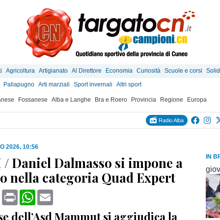
i
Agricoltura
Artigianato
Al Direttore
Economia
Curiosità
Scuole e corsi
Solid
Pallapugno
Arti marziali
Sport invernali
Altri sport
anese
Fossanese
Alba e Langhe
Bra e Roero
Provincia
Regione
Europa
Radio Alba
O 2026, 10:56
IN B
/ Daniel Dalmasso si impone a
gio
o nella categoria Quad Expert
book
X
Print
WhatsApp
Email
ese dell’Asd Mammut si aggiudica la