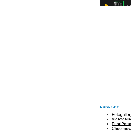
RUBRICHE
Fotogaller
Videogalle
FuoriPort
Choconew