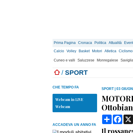
Prima Pagina
Cronaca
Politica
Attualità
Event
Calcio
Volley
Basket
Motori
Atletica
Ciclismo
Cuneo e valli
Saluzzese
Monregalese
Savigli
/
SPORT
CHE TEMPO FA
SPORT
|
03 GIUGN
MOTORI 
Webcam in LIVE
Ottobian
Webcam
Condividi
Face
ACCADEVA UN ANNO FA
Il rossan