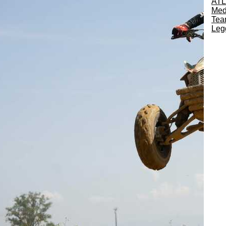
ATL
Medi
Te
Legg