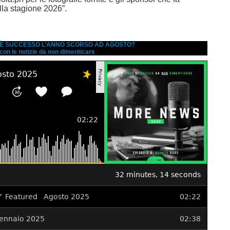
la stagione 2026”.
A È SUCCESSO L’ANNO SCORSO AD AGOSTO?
 con le notizie da non dimenticare