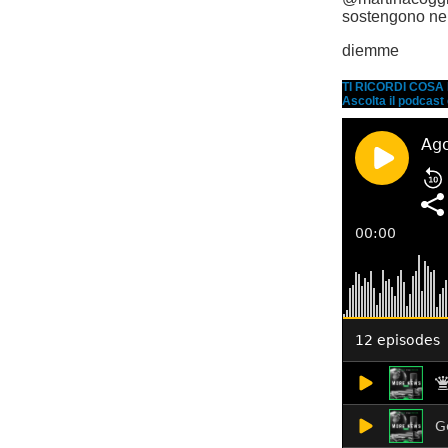
sostengono nel
diemme
TI RICORDI COS
Ascolta il podcast