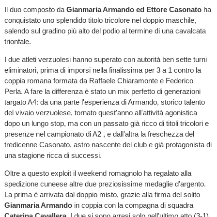
Il duo composto da
Gianmaria Armando ed Ettore Casonato
ha
conquistato uno splendido titolo tricolore nel doppio maschile,
salendo sul gradino più alto del podio al termine di una cavalcata
trionfale.
I due atleti verzuolesi hanno superato con autorità ben sette turni
eliminatori, prima di imporsi nella finalissima per 3 a 1 contro la
coppia romana formata da Raffaele Chiaramonte e Federico
Perla. A fare la differenza è stato un mix perfetto di generazioni
targato A4: da una parte l'esperienza di Armando, storico talento
del vivaio verzuolese, tornato quest'anno all'attività agonistica
dopo un lungo stop, ma con un passato già ricco di titoli tricolori e
presenze nel campionato di A2 , e dall'altra la freschezza del
tredicenne Casonato, astro nascente del club e già protagonista di
una stagione ricca di successi.
Oltre a questo exploit il weekend romagnolo ha regalato alla
spedizione cuneese altre due preziosissime medaglie d'argento.
La prima è arrivata dal doppio misto, grazie alla firma del solito
Gianmaria Armando
in coppia con la compagna di squadra
Caterina Cavallera.
I due si sono arresi solo nell'ultimo atto (3-1)