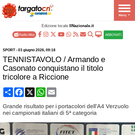
Edizione locale
IlNazionale.it
Radio Alba
ABBONATI
SPORT
-
03 giugno 2026
, 09:18
TENNISTAVOLO / Armando e
Casonato conquistano il titolo
tricolore a Riccione
Condividi
Facebook
X
WhatsApp
Email
Grande risultato per i portacolori dell'A4 Verzuolo
nei campionati italiani di 5ª categoria