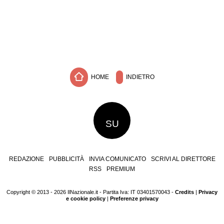
HOME
INDIETRO
SU
REDAZIONE
PUBBLICITÀ
INVIA COMUNICATO
SCRIVI AL DIRETTORE
RSS
PREMIUM
Copyright © 2013 - 2026 IlNazionale.it - Partita Iva: IT 03401570043 -
Credits
|
Privacy
e cookie policy
|
Preferenze privacy