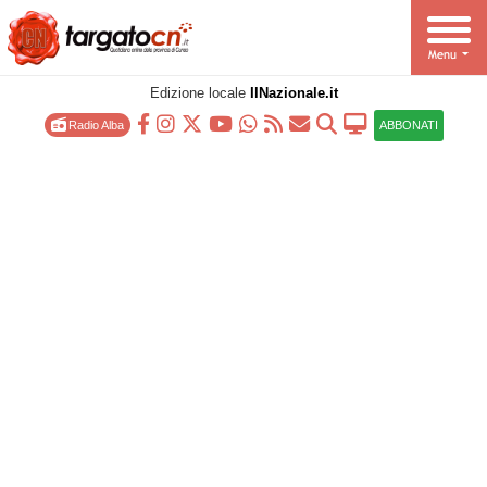
Edizione locale
IlNazionale.it
Radio Alba
ABBONATI