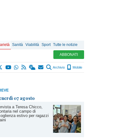
arietà
Sanità
Viabilità
Sport
Tutte le notizie
ABBONATI
Archivio
Mobile
REVE
enerdì 07 agosto
ervista a Teresa Chicco,
ontaria nel campo di
oglienza estivo per ragazzi
aini