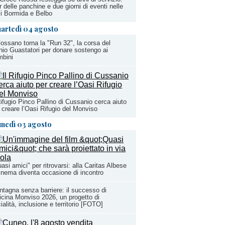
r delle panchine e due giorni di eventi nelle
li Bormida e Belbo
artedì 04 agosto
ossano torna la "Run 32", la corsa del
io Guastatori per donare sostengo ai
mbini
Rifugio Pinco Pallino di Cussanio cerca aiuto
 creare l’Oasi Rifugio del Monviso
unedì 03 agosto
asi amici" per ritrovarsi: alla Caritas Albese
cinema diventa occasione di incontro
tagna senza barriere: il successo di
icina Monviso 2026, un progetto di
ialità, inclusione e territorio [FOTO]