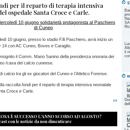
g
ndi per il reparto di terapia intensiva
del ospedale Santa Croce e Carle.
Ban
pro
Naz
SA
Ric
edì 10 giugno, presso lo stadio F.lli Paschiero, avrà inizio un
Lud
er 14 con AC Cuneo, Boves e Caraglio.
Alb
il 
co
insignito il Comm. Mario Sanino della presidenza onoraria dei
eo /casa del calcio cuneese.
di calcio tra gli ex giocatori del Cuneo e l'Atletico Forense.
m
lla raccolta fondi per il reparto di terapia intensiva neonatale
nta Croce e Carle.
Don
cs
del
 COSA È SUCCESSO L’ANNO SCORSO AD AGOSTO?
cast con le notizie da non dimenticare
La 