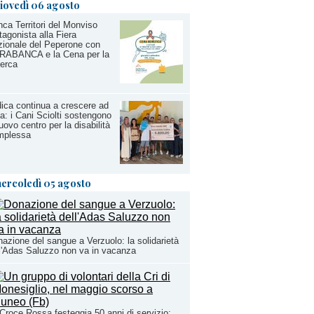
iovedì 06 agosto
ca Territori del Monviso
tagonista alla Fiera
ionale del Peperone con
RABANCA e la Cena per la
erca
ica continua a crescere ad
a: i Cani Sciolti sostengono
nuovo centro per la disabilità
mplessa
ercoledì 05 agosto
azione del sangue a Verzuolo: la solidarietà
l'Adas Saluzzo non va in vacanza
Croce Rossa festeggia 50 anni di servizio: