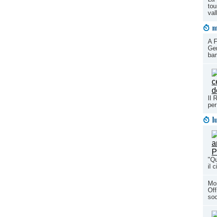
tou
val
m
A F
Gen
ba
Il 
per
l
"Qu
il 
Mon
Off
soc