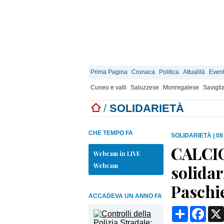
Prima Pagina
Cronaca
Politica
Attualità
Event
Cuneo e valli
Saluzzese
Monregalese
Savigli
/
SOLIDARIETÀ
CHE TEMPO FA
SOLIDARIETÀ
|
08
CALCIO
Webcam in LIVE
Webcam
solidar
Paschi
ACCADEVA UN ANNO FA
Condividi
Face