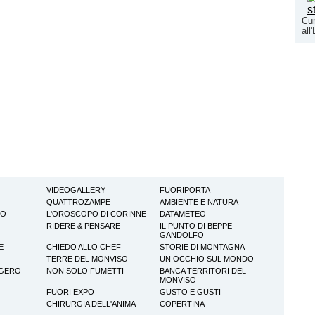
Cun
al
VIDEOGALLERY
FUORIPORTA
QUATTROZAMPE
AMBIENTE E NATURA
TO
L'OROSCOPO DI CORINNE
DATAMETEO
RIDERE & PENSARE
IL PUNTO DI BEPPE
GANDOLFO
E
CHIEDO ALLO CHEF
STORIE DI MONTAGNA
TERRE DEL MONVISO
UN OCCHIO SUL MONDO
GGERO
NON SOLO FUMETTI
BANCA TERRITORI DEL
MONVISO
FUORI EXPO
GUSTO E GUSTI
CHIRURGIA DELL'ANIMA
COPERTINA