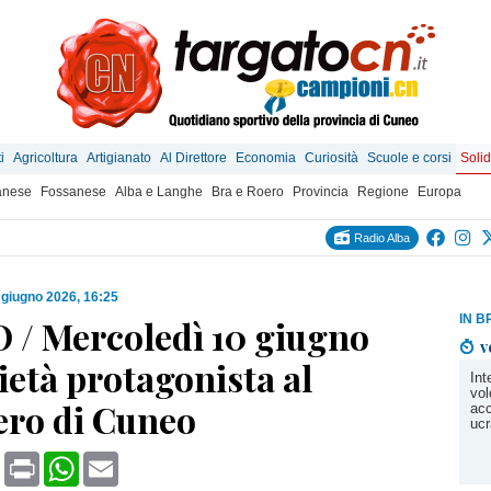
i
Agricoltura
Artigianato
Al Direttore
Economia
Curiosità
Scuole e corsi
Solid
anese
Fossanese
Alba e Langhe
Bra e Roero
Provincia
Regione
Europa
Radio Alba
 giugno 2026, 16:25
IN B
 / Mercoledì 10 giugno
v
ietà protagonista al
Int
vol
ero di Cuneo
acc
ucr
book
X
Print
WhatsApp
Email