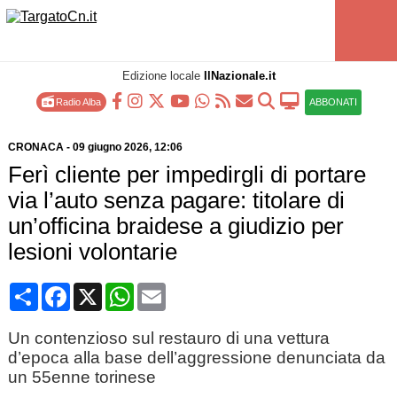
Edizione locale
IlNazionale.it
Radio Alba
ABBONATI
CRONACA
-
09 giugno 2026
, 12:06
Ferì cliente per impedirgli di portare
via l’auto senza pagare: titolare di
un’officina braidese a giudizio per
lesioni volontarie
Condividi
Facebook
X
WhatsApp
Email
Un contenzioso sul restauro di una vettura
d’epoca alla base dell’aggressione denunciata da
un 55enne torinese