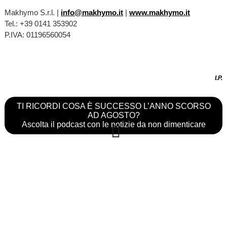
Makhymo S.r.l. |
info@makhymo.it
|
www.makhymo.it
Tel.: +39 0141 353902
P.IVA: 01196560054
I.P.
TI RICORDI COSA È SUCCESSO L’ANNO SCORSO
AD AGOSTO?
Ascolta il podcast con le notizie da non dimenticare