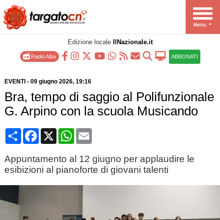
Edizione locale
IlNazionale.it
Radio Alba
ABBONATI
EVENTI
-
09 giugno 2026
, 19:16
Bra, tempo di saggio al Polifunzionale
G. Arpino con la scuola Musicando
Condividi
Facebook
X
WhatsApp
Email
Appuntamento al 12 giugno per applaudire le
esibizioni al pianoforte di giovani talenti