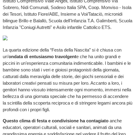
Istituto Comprensivo Viale Angeli, Istituto Comprensivo Via
Sobrero, Nidi Comunali, Sodexo Italia SPA, Coop. Monviso - Isola
dei Tesori, Istituto Fiore/ABE, Insieme a Voi/Tataciò, micronidi
bilingue Brillo e Balallò, Scuola dell'Infanzia T.A. Galimberti, Scuola
Infanzia "Coniugi Autretti" e Asilo infantile Cattolico ETS.
La quarta edizione della “Festa della Nascita” si è chiusa con
un’
ondata di entusiasmo travolgent
e che ha unito grandi e
piccini in un’esperienza comunitaria indimenticabile. I bambini e le
bambine sono stati i veri e gioiosi protagonisti della giornata,
catturati dalla meraviglia delle storie, dei giochi sensoriali e dei
laboratori creativi pensati su misura per loro. Accanto a loro, i
genitori hanno vissuto intensamente ogni momento, immersi nella
bellezza di una giornata speciale che ha permesso di accendere
la scintilla della scoperta reciproca e di stringere legami ancora più
profondi con i propri figli.
Questo clima di festa e condivisione ha contagiato
anche
educatori, operatori culturali, sociali e sanitari, animati da una
grandissima energia e soddisfazione nel vedere il frutto del loro