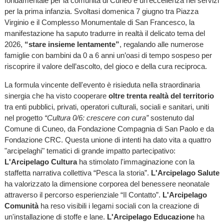
fondamentale per la comunità di Cuneo e un'eccellenza nei servizi
per la prima infanzia. Svoltasi domenica 7 giugno tra Piazza
Virginio e il Complesso Monumentale di San Francesco, la
manifestazione ha saputo tradurre in realtà il delicato tema del
2026,
“stare insieme lentamente”
, regalando alle numerose
famiglie con bambini da 0 a 6 anni un’oasi di tempo sospeso per
riscoprire il valore dell’ascolto, del gioco e della cura reciproca.
La formula vincente dell'evento è risieduta nella straordinaria
sinergia che ha visto cooperare
oltre trenta realtà del territorio
tra enti pubblici, privati, operatori culturali, sociali e sanitari, uniti
nel progetto
“Cultura 0/6: crescere con cura”
sostenuto dal
Comune di Cuneo, da Fondazione Compagnia di San Paolo e da
Fondazione CRC. Questa unione di intenti ha dato vita a quattro
"arcipelaghi" tematici di grande impatto partecipativo:
L'Arcipelago Cultura
ha stimolato l'immaginazione con la
staffetta narrativa collettiva “Pesca la storia”.
L'Arcipelago Salute
ha valorizzato la dimensione corporea del benessere neonatale
attraverso il percorso esperienziale “Il Contatto”.
L'Arcipelago
Comunità
ha reso visibili i legami sociali con la creazione di
un'installazione di stoffe e lane.
L'Arcipelago Educazione
ha