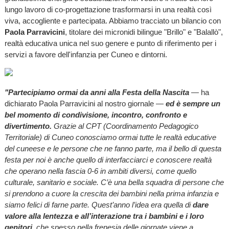
lungo lavoro di co-progettazione trasformarsi in una realtà così
viva, accogliente e partecipata. Abbiamo tracciato un bilancio con
Paola Parravicini
, titolare dei micronidi bilingue "Brillo" e "Balallò",
realtà educativa unica nel suo genere e punto di riferimento per i
servizi a favore dell'infanzia per Cuneo e dintorni.
"Partecipiamo ormai da anni alla Festa della Nascita
— ha
dichiarato Paola Parravicini al nostro giornale —
ed è sempre un
bel momento di condivisione, incontro, confronto e
divertimento.
Grazie al CPT (Coordinamento Pedagogico
Territoriale) di Cuneo conosciamo ormai tutte le realtà educative
del cuneese e le persone che ne fanno parte, ma il bello di questa
festa per noi è anche quello di interfacciarci e conoscere realtà
che operano nella fascia 0-6 in ambiti diversi, come quello
culturale, sanitario e sociale. C’è una bella squadra di persone che
si prendono a cuore la crescita dei bambini nella prima infanzia e
siamo felici di farne parte. Quest’anno l’idea era quella di
dare
valore alla lentezza e all’interazione tra i bambini e i loro
genitori,
che spesso nella frenesia delle giornate viene a