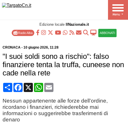
Edizione locale
IlNazionale.it
Radio Alba
ABBONATI
CRONACA
-
10 giugno 2026
, 11:28
"I suoi soldi sono a rischio": falso
finanziere tenta la truffa, cuneese non
cade nella rete
Condividi
Facebook
X
WhatsApp
Email
Nessun appartenente alle forze dell’ordine,
ricordano i finanzieri, richiederebbe mai
informazioni o suggerirebbe trasferimenti di
denaro