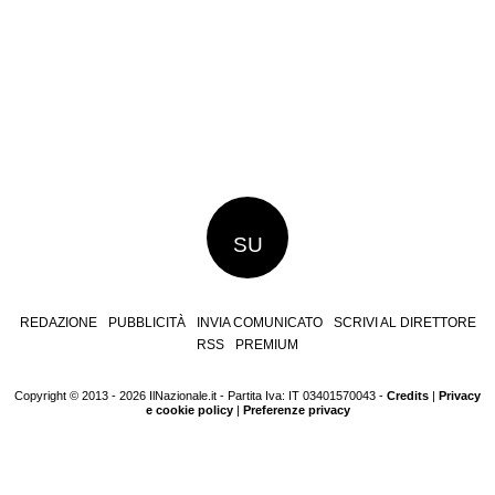
SU
REDAZIONE
PUBBLICITÀ
INVIA COMUNICATO
SCRIVI AL DIRETTORE
RSS
PREMIUM
Copyright © 2013 - 2026 IlNazionale.it - Partita Iva: IT 03401570043 -
Credits
|
Privacy
e cookie policy
|
Preferenze privacy