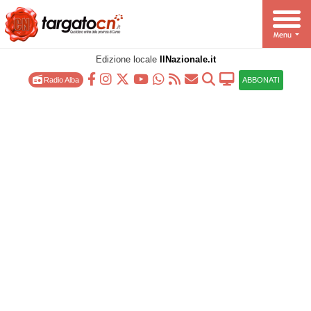
Edizione locale
IlNazionale.it
Radio Alba
ABBONATI