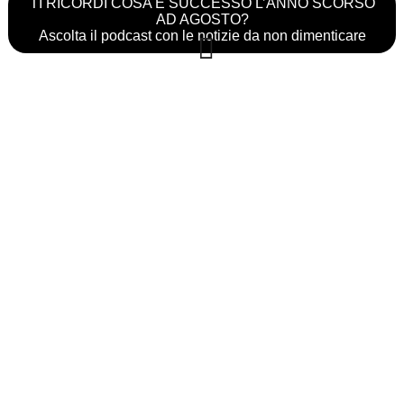
TI RICORDI COSA È SUCCESSO L’ANNO SCORSO
AD AGOSTO?
Ascolta il podcast con le notizie da non dimenticare