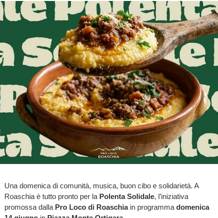
Una domenica di comunità, musica, buon cibo e solidarietà. A
Roaschia è tutto pronto per la
Polenta Solidale
, l’iniziativa
promossa dalla
Pro Loco di Roaschia
in programma
domenica
14 giugno
in
Piazza Monte Ortigara
.