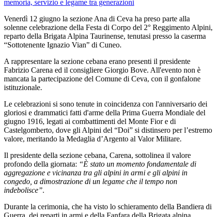
Venerdì 12 giugno la sezione Ana di Ceva ha preso parte alla
solenne celebrazione della Festa di Corpo del 2° Reggimento Alpini,
reparto della Brigata Alpina Taurinense, tenutasi presso la caserma
“Sottotenente Ignazio Vian” di Cuneo.
A rappresentare la sezione cebana erano presenti il presidente
Fabrizio Carena ed il consigliere Giorgio Bove. All'evento non è
mancata la partecipazione del Comune di Ceva, con il gonfalone
istituzionale.
Le celebrazioni si sono tenute in coincidenza con l'anniversario dei
gloriosi e drammatici fatti d'arme della Prima Guerra Mondiale del
giugno 1916, legati ai combattimenti del Monte Fior e di
Castelgomberto, dove gli Alpini del “Doi” si distinsero per l’estremo
valore, meritando la Medaglia d’Argento al Valor Militare.
Il presidente della sezione cebana, Carena, sottolinea il valore
profondo della giornata:
“È stato un momento fondamentale di
aggregazione e vicinanza tra gli alpini in armi e gli alpini in
congedo, a dimostrazione di un legame che il tempo non
indebolisce”.
Durante la cerimonia, che ha visto lo schieramento della Bandiera di
Guerra, dei reparti in armi e della Fanfara della Brigata alpina