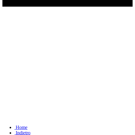
Ascolta il podcast con le notizie da non dimenticare
Home
Indietro