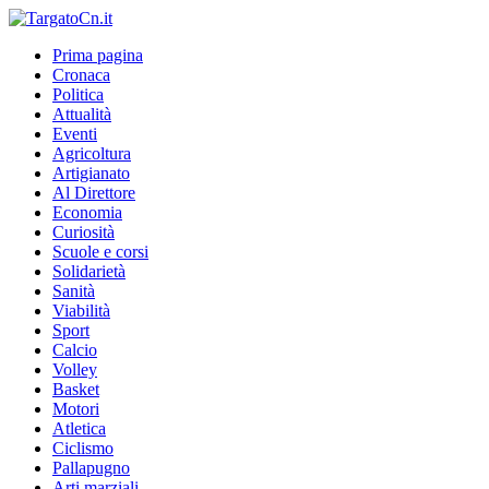
Prima pagina
Cronaca
Politica
Attualità
Eventi
Agricoltura
Artigianato
Al Direttore
Economia
Curiosità
Scuole e corsi
Solidarietà
Sanità
Viabilità
Sport
Calcio
Volley
Basket
Motori
Atletica
Ciclismo
Pallapugno
Arti marziali