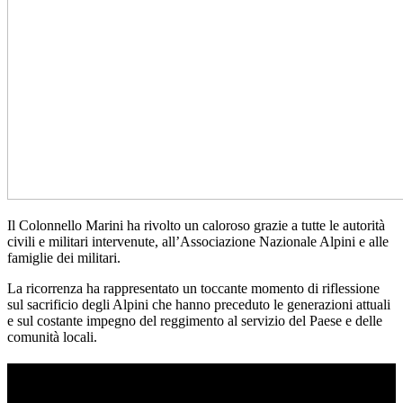
Il Colonnello Marini ha rivolto un caloroso grazie a tutte le autorità
civili e militari intervenute, all’Associazione Nazionale Alpini e alle
famiglie dei militari.
La ricorrenza ha rappresentato un toccante momento di riflessione
sul sacrificio degli Alpini che hanno preceduto le generazioni attuali
e sul costante impegno del reggimento al servizio del Paese e delle
comunità locali.
TI RICORDI COSA È SUCCESSO L’ANNO
SCORSO AD AGOSTO?