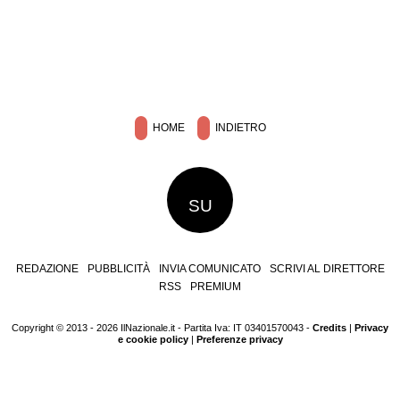
HOME
INDIETRO
SU
REDAZIONE
PUBBLICITÀ
INVIA COMUNICATO
SCRIVI AL DIRETTORE
RSS
PREMIUM
Copyright © 2013 - 2026 IlNazionale.it - Partita Iva: IT 03401570043 -
Credits
|
Privacy
e cookie policy
|
Preferenze privacy