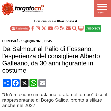
Edizione locale
IlNazionale.it
Radio Alba
ABBONATI
CURIOSITÀ
-
15 giugno 2026
, 19:45
Da Salmour al Palio di Fossano:
l'esperienza del consigliere Alberto
Galleano, da 30 anni figurante in
costume
Condividi
Facebook
X
WhatsApp
Email
“Un’emozione rimasta inalterata nel tempo” dice il
rappresentante di Borgo Salice, pronto a sfilare
anche nel 2027