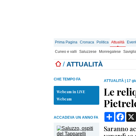
Prima Pagina
Cronaca
Politica
Attualità
Event
Cuneo e valli
Saluzzese
Monregalese
Savigli
/
ATTUALITÀ
CHE TEMPO FA
ATTUALITÀ
|
17 gi
Le reli
Webcam in LIVE
Webcam
Pietre
Condividi
Face
ACCADEVA UN ANNO FA
Saranno acc
venerdì 19 