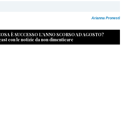
Arianna Pronestì
 COSA È SUCCESSO L’ANNO SCORSO AD AGOSTO?
cast con le notizie da non dimenticare