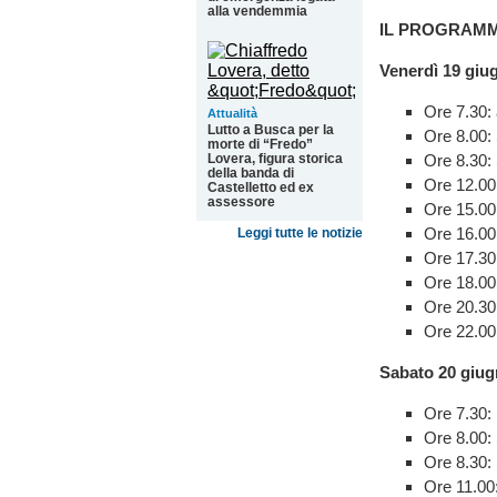
alla vendemmia
IL PROGRAM
Venerdì 19 giu
Ore 7.30: 
Attualità
Lutto a Busca per la
Ore 8.00:
morte di “Fredo”
Ore 8.30:
Lovera, figura storica
della banda di
Ore 12.00
Castelletto ed ex
assessore
Ore 15.00:
Ore 16.00
Leggi tutte le notizie
Ore 17.30
Ore 18.00
Ore 20.30:
Ore 22.00
Sabato 20 giu
Ore 7.30: 
Ore 8.00:
Ore 8.30:
Ore 11.00