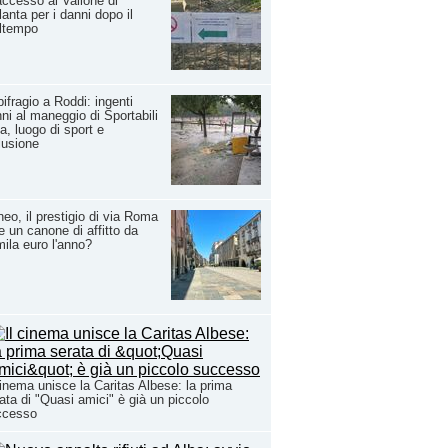
accesso al Vallone di
lanta per i danni dopo il
ltempo
ifragio a Roddi: ingenti
ni al maneggio di Sportabili
a, luogo di sport e
lusione
eo, il prestigio di via Roma
e un canone di affitto da
ila euro l'anno?
cinema unisce la Caritas Albese: la prima
ata di "Quasi amici" è già un piccolo
ccesso