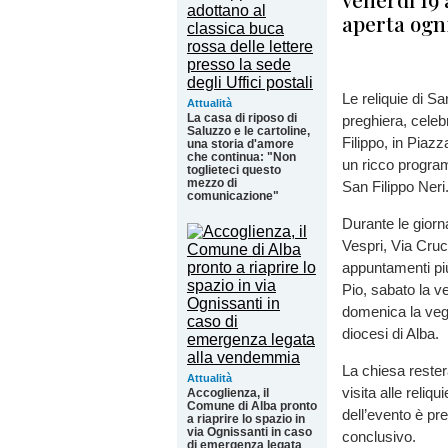
aperta ogni
Le reliquie di Sa
Attualità
La casa di riposo di
preghiera, celeb
Saluzzo e le cartoline,
Filippo, in Piaz
una storia d'amore
che continua: "Non
un ricco progra
toglieteci questo
mezzo di
San Filippo Neri
comunicazione"
Durante le giorn
Vespri, Via Cruci
appuntamenti più 
Pio, sabato la v
domenica la vegl
diocesi di Alba.
La chiesa resterà
Attualità
visita alle reliq
Accoglienza, il
Comune di Alba pronto
dell’evento è pr
a riaprire lo spazio in
via Ognissanti in caso
conclusivo.
di emergenza legata