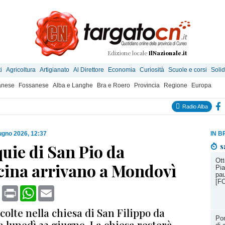
Edizione locale
IlNazionale.it
i
Agricoltura
Artigianato
Al Direttore
Economia
Curiosità
Scuole e corsi
Solid
anese
Fossanese
Alba e Langhe
Bra e Roero
Provincia
Regione
Europa
Radio Alba
ugno 2026, 12:37
IN B
quie di San Pio da
s
Ott
lcina arrivano a Mondovì
Pia
pau
[F
book
X
Print
WhatsApp
Email
olte nella chiesa di San Filippo da
Pon
a lunedì 22 giugno. La chiesa resterà