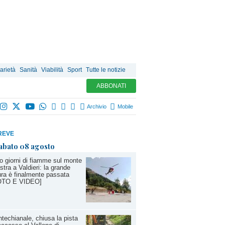
arietà
Sanità
Viabilità
Sport
Tutte le notizie
ABBONATI
Archivio
Mobile
REVE
abato 08 agosto
o giorni di fiamme sul monte
stra a Valdieri: la grande
ra è finalmente passata
OTO E VIDEO]
techianale, chiusa la pista