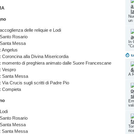
MA
Nuo
gno
un 
accoglienza delle reliquie e Lodi
 Santo Rosario
In 
 Santa Messa
"Ca
: Angelus
v
 Coroncina alla Divina Misericordia
: momento di preghiera animato dalle Suore Francescane
: Vespro
A R
: Santa Messa
 Via Crucis sugli scritti di Padre Pio
: Compieta
gno
Eme
val
Lodi
 Santo Rosario
 Santa Messa
Tor
ric
: Santa Messa