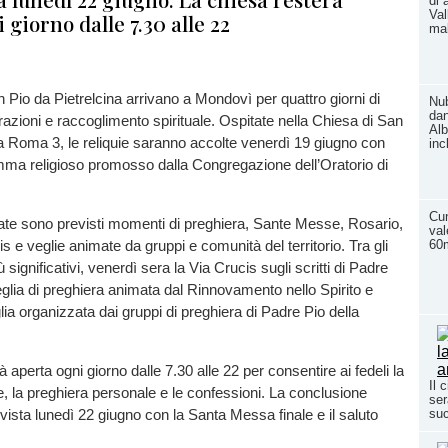
di 
Val
 giorno dalle 7.30 alle 22
ma
n Pio da Pietrelcina arrivano a Mondovì per quattro giorni di
Nub
dan
razioni e raccoglimento spirituale. Ospitate nella Chiesa di San
Alb
za Roma 3, le reliquie saranno accolte venerdì 19 giugno con
inc
mma religioso promosso dalla Congregazione dell’Oratorio di
.
Cun
ate sono previsti momenti di preghiera, Sante Messe, Rosario,
val
60m
s e veglie animate da gruppi e comunità del territorio. Tra gli
significativi, venerdì sera la Via Crucis sugli scritti di Padre
eglia di preghiera animata dal Rinnovamento nello Spirito e
ia organizzata dai gruppi di preghiera di Padre Pio della
 aperta ogni giorno dalle 7.30 alle 22 per consentire ai fedeli la
Il 
uie, la preghiera personale e le confessioni. La conclusione
ser
su
evista lunedì 22 giugno con la Santa Messa finale e il saluto