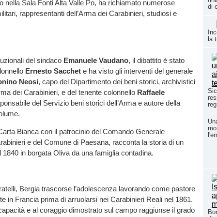
to nella Sala Fonti Alta Valle Po, ha richiamato numerose
di 
militari, rappresentanti dell’Arma dei Carabinieri, studiosi e
Inc
la 
ituzionali del sindaco
Emanuele Vaudano
, il dibattito è stato
lonnello
Ernesto Sacchet
e ha visto gli interventi del generale
onino Neosi
, capo del Dipartimento dei beni storici, archivistici
Sic
rma dei Carabinieri, e del tenente colonnello
Raffaele
res
sponsabile del Servizio beni storici dell’Arma e autore della
reg
volume.
Una
mon
da Carta Bianca con il patrocinio del Comando Generale
l'e
rabinieri e del Comune di Paesana, racconta la storia di un
 1840 in borgata Oliva da una famiglia contadina.
fratelli, Bergia trascorse l’adolescenza lavorando come pastore
 in Francia prima di arruolarsi nei Carabinieri Reali nel 1861.
capacità e al coraggio dimostrato sul campo raggiunse il grado
Bor