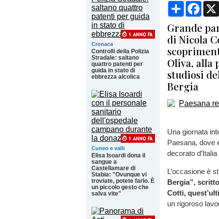
Condividi
Face
Grande par
di Nicola C
Cronaca
scopriment
Controlli della Polizia
Stradale: saltano
Oliva, alla 
quattro patenti per
guida in stato di
studiosi de
ebbrezza alcolica
Bergia
Una giornata int
Paesana, dove 
Cuneo e valli
decorato d’Italia 
Elisa Isoardi dona il
sangue a
Castellamare di
L’occasione è st
Stabia: "Ovunque vi
troviate, potete farlo. È
Bergia”, scritt
un piccolo gesto che
Cotti, quest’ul
salva vite"
un rigoroso lavor