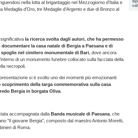
dip
inguendosi nella lotta al brigantaggio nel Mezzogiorno d’Italia e
sab
a Medaglia d’Oro, tre Medaglie d’Argento e due di Bronzo al
significativa
la ricerca svolta dagli autori, che ha permesso
e documentare la casa natale di Bergia a Paesana e di
e spoglie nel cimitero monumentale di Bari,
dove ancora
l’interno di un monumento funebre collocato sulla facciata della
lla necropoli.
 presentazione si è svolto uno dei momenti più emozionanti
lo scoprimento della targa commemorativa sulla casa
fredo Bergia in borgata Oliva
.
stata accompagnata dalla
Banda musicale di Paesana
, che
rano “Il giovane Bergia”, composto dal maestro Antonio Moretti,
binieri di Roma.