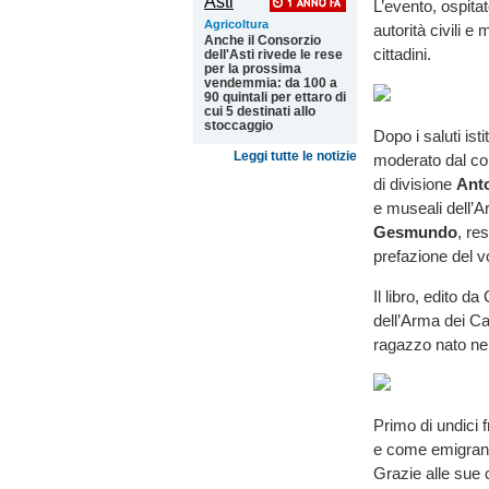
L’evento, ospita
Agricoltura
autorità civili e 
Anche il Consorzio
cittadini.
dell'Asti rivede le rese
per la prossima
vendemmia: da 100 a
90 quintali per ettaro di
cui 5 destinati allo
stoccaggio
Dopo i saluti ist
Leggi tutte le notizie
moderato dal co
di divisione
Ant
e museali dell’A
Gesmundo
, re
prefazione del 
Il libro, edito 
dell’Arma dei Ca
ragazzo nato nel
Primo di undici 
e come emigrante
Grazie alle sue 