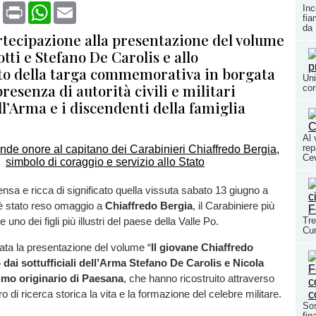
book
X
Print
WhatsApp
Email
Inc
fia
da 
tecipazione alla presentazione del volume
otti e Stefano De Carolis e allo
o della targa commemorativa in borgata
Uni
presenza di autorità civili e militari
cor
ll’Arma e i discendenti della famiglia
Al 
rep
Cev
ensa e ricca di significato quella vissuta sabato 13 giugno a
è stato reso omaggio a
Chiaffredo Bergia
, il Carabiniere più
e uno dei figli più illustri del paese della Valle Po.
Tre
Cun
ata la presentazione del volume “
Il giovane Chiaffredo
o dai sottufficiali dell’Arma Stefano De Carolis e Nicola
timo originario di Paesana
, che hanno ricostruito attraverso
o di ricerca storica la vita e la formazione del celebre militare.
Sos
fin