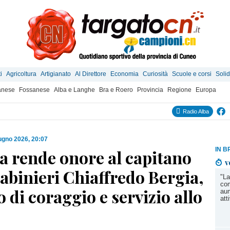
i
Agricoltura
Artigianato
Al Direttore
Economia
Curiosità
Scuole e corsi
Solid
anese
Fossanese
Alba e Langhe
Bra e Roero
Provincia
Regione
Europa
Radio Alba
ugno 2026, 20:07
IN B
a rende onore al capitano
v
abinieri Chiaffredo Bergia,
"L
com
 di coraggio e servizio allo
aum
att