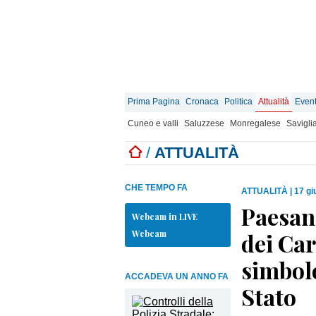
Prima Pagina
Cronaca
Politica
Attualità
Event
Cuneo e valli
Saluzzese
Monregalese
Savigli
/
ATTUALITÀ
CHE TEMPO FA
ATTUALITÀ
|
17 gi
Paesan
Webcam in LIVE
Webcam
dei Car
simbolo
ACCADEVA UN ANNO FA
Stato