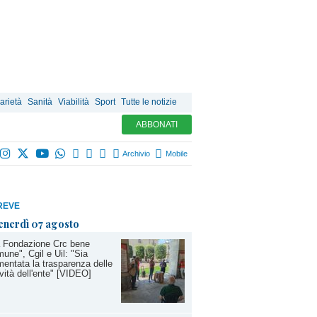
arietà
Sanità
Viabilità
Sport
Tutte le notizie
ABBONATI
Archivio
Mobile
REVE
enerdì 07 agosto
a Fondazione Crc bene
une", Cgil e Uil: "Sia
entata la trasparenza delle
ività dell'ente" [VIDEO]