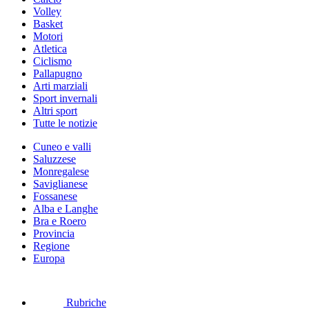
Volley
Basket
Motori
Atletica
Ciclismo
Pallapugno
Arti marziali
Sport invernali
Altri sport
Tutte le notizie
Cuneo e valli
Saluzzese
Monregalese
Saviglianese
Fossanese
Alba e Langhe
Bra e Roero
Provincia
Regione
Europa
Rubriche