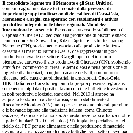
Il consolidato legame tra il Piemonte e gli Stati Uniti
nel
comparto agroalimentare è testimoniato
dalla presenza di
importanti gruppi multinazionali del calibro di Coca-Cola,
Mondelēz e Cargill, che operano con stabilimenti e attività
produttive integrate nelle filiere regionali. Mondelēz
International
è presente in Piemonte attraverso lo stabilimento di
Capriata d’Orba (AL), dedicato alla produzione di biscotti e snack
iconici come Oro Saiwa, Tuc, Ritz e Cipster, e il sito di Caramagna
Piemonte (CN), storicamente associato alla produzione lattiero-
casearia e al marchio Fattorie Osella, che rappresenta un polo
produttivo rilevante nel settore.
Cargill
opera nel territorio
piemontese attraverso il sito produttivo di Cherasco (CN), svolgendo
attività nel commercio di cereali e semi oleosi e nella produzione di
ingredienti alimentari, mangimi, cacao e derivati, con un ruolo
rilevante nelle catene agroindustriali internazionali.
Coca-Cola
HBC Italia
ha rafforzato negli anni la propria presenza regionale,
sostenendo migliaia di posti di lavoro diretti e indiretti e investendo
in poli produttivi e logistici strategici. Nel 2019 il gruppo ha
acquisito lo storico marchio Lurisia, con lo stabilimento di
Roccaforte Mondovì (CN), noto per le sue acque minerali premium
e le bevande ispirate alla tradizione italiana, come Chinotto,
Gazzosa, Aranciata e Limonata. A questa presenza si affianca inoltre
il polo CircularPET di Gaglianico (BI), impianto specializzato nel
riciclo del PET per uso alimentare e nella produzione di materiale
destinato alla realizzazione di nuove bottiglie per il settore beverage,