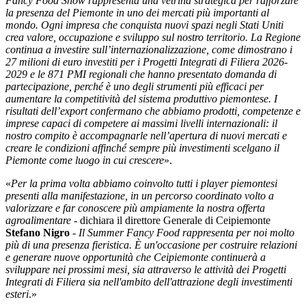
Fancy Food Show rappresenta una vetrina strategica per rafforzare
la presenza del Piemonte in uno dei mercati più importanti al
mondo. Ogni impresa che conquista nuovi spazi negli Stati Uniti
crea valore, occupazione e sviluppo sul nostro territorio. La Regione
continua a investire sull’internazionalizzazione, come dimostrano i
27 milioni di euro investiti per i Progetti Integrati di Filiera 2026-
2029 e le 871 PMI regionali che hanno presentato domanda di
partecipazione, perché è uno degli strumenti più efficaci per
aumentare la competitività del sistema produttivo piemontese. I
risultati dell’export confermano che abbiamo prodotti, competenze e
imprese capaci di competere ai massimi livelli internazionali: il
nostro compito è accompagnarle nell’apertura di nuovi mercati e
creare le condizioni affinché sempre più investimenti scelgano il
Piemonte come luogo in cui crescere
».
«
Per la prima volta abbiamo coinvolto tutti i player piemontesi
presenti alla manifestazione, in un percorso coordinato volto a
valorizzare e far conoscere più ampiamente la nostra offerta
agroalimentare
- dichiara il direttore Generale di Ceipiemonte
Stefano Nigro
-
Il Summer Fancy Food rappresenta per noi molto
più di una presenza fieristica. È un'occasione per costruire relazioni
e generare nuove opportunità che Ceipiemonte continuerà a
sviluppare nei prossimi mesi, sia attraverso le attività dei Progetti
Integrati di Filiera sia nell'ambito dell'attrazione degli investimenti
esteri
.»