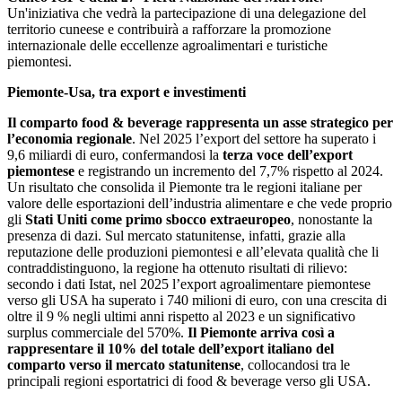
Un'iniziativa che vedrà la partecipazione di una delegazione del
territorio cuneese e contribuirà a rafforzare la promozione
internazionale delle eccellenze agroalimentari e turistiche
piemontesi.
Piemonte-Usa, tra export e investimenti
Il comparto food & beverage rappresenta un asse strategico per
l’economia regionale
. Nel 2025 l’export del settore ha superato i
9,6 miliardi di euro, confermandosi la
terza voce dell’export
piemontese
e registrando un incremento del 7,7% rispetto al 2024.
Un risultato che consolida il Piemonte tra le regioni italiane per
valore delle esportazioni dell’industria alimentare e che vede proprio
gli
Stati Uniti come primo sbocco extraeuropeo
, nonostante la
presenza di dazi. Sul mercato statunitense, infatti, grazie alla
reputazione delle produzioni piemontesi e all’elevata qualità che li
contraddistinguono, la regione ha ottenuto risultati di rilievo:
secondo i dati Istat, nel 2025 l’export agroalimentare piemontese
verso gli USA ha superato i 740 milioni di euro, con una crescita di
oltre il 9 % negli ultimi anni rispetto al 2023 e un significativo
surplus commerciale del 570%.
Il Piemonte arriva così a
rappresentare il 10% del totale dell’export italiano del
comparto verso il mercato statunitense
, collocandosi tra le
principali regioni esportatrici di food & beverage verso gli USA.