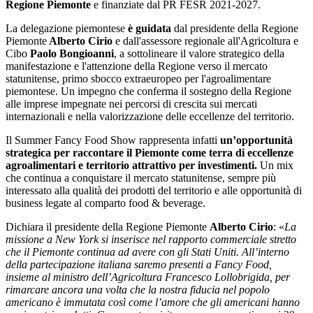
Regione Piemonte
e finanziate dal PR FESR 2021-2027.
La delegazione piemontese
è guidata
dal presidente della Regione
Piemonte
Alberto Cirio
e dall'assessore regionale all'Agricoltura e
Cibo
Paolo Bongioanni
, a sottolineare il valore strategico della
manifestazione e l'attenzione della Regione verso il mercato
statunitense, primo sbocco extraeuropeo per l'agroalimentare
piemontese. Un impegno che conferma il sostegno della Regione
alle imprese impegnate nei percorsi di crescita sui mercati
internazionali e nella valorizzazione delle eccellenze del territorio.
Il Summer Fancy Food Show rappresenta infatti
un’opportunità
strategica per raccontare il Piemonte come terra di eccellenze
agroalimentari e territorio attrattivo per investimenti.
Un mix
che continua a conquistare il mercato statunitense, sempre più
interessato alla qualità dei prodotti del territorio e alle opportunità di
business legate al comparto food & beverage.
Dichiara il presidente della Regione Piemonte
Alberto Cirio
: «
La
missione a New York si inserisce nel rapporto commerciale stretto
che il Piemonte continua ad avere con gli Stati Uniti. All’interno
della partecipazione italiana saremo presenti a Fancy Food,
insieme al ministro dell’Agricoltura Francesco Lollobrigida, per
rimarcare ancora una volta che la nostra fiducia nel popolo
americano è immutata così come l’amore che gli americani hanno