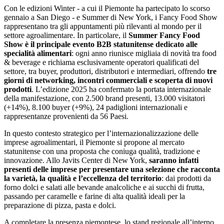
Con le edizioni Winter - a cui il Piemonte ha partecipato lo scorso
gennaio a San Diego - e Summer di New York, i Fancy Food Show
rappresentano tra gli appuntamenti più rilevanti al mondo per il
settore agroalimentare. In particolare, il
Summer Fancy Food
Show è il principale evento B2B statunitense dedicato alle
specialità alimentari
: ogni anno riunisce migliaia di novità tra food
& beverage e richiama esclusivamente operatori qualificati del
settore, tra buyer, produttori, distributori e intermediari, offrendo
tre
giorni di networking, incontri commerciali e scoperta di nuovi
prodotti
. L’edizione 2025 ha confermato la portata internazionale
della manifestazione, con 2.500 brand presenti, 13.000 visitatori
(+14%), 8.100 buyer (+9%), 24 padiglioni internazionali e
rappresentanze provenienti da 56 Paesi.
In questo contesto strategico per l’internazionalizzazione delle
imprese agroalimentari, il Piemonte si propone al mercato
statunitense con una proposta che coniuga qualità, tradizione e
innovazione. Allo Javits Center di New York,
saranno infatti
presenti delle imprese per presentare una selezione che racconta
la varietà, la qualità e l’eccellenza del territorio
: dai prodotti da
forno dolci e salati alle bevande analcoliche e ai succhi di frutta,
passando per caramelle e farine di alta qualità ideali per la
preparazione di pizza, pasta e dolci.
A completare la presenza piemontese, lo stand regionale all’interno