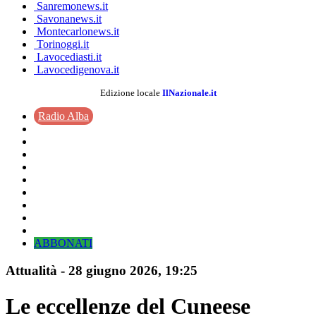
Sanremonews.it
Savonanews.it
Montecarlonews.it
Torinoggi.it
Lavocediasti.it
Lavocedigenova.it
Edizione locale
IlNazionale.it
Radio Alba
ABBONATI
Attualità
-
28 giugno 2026
, 19:25
Le eccellenze del Cuneese