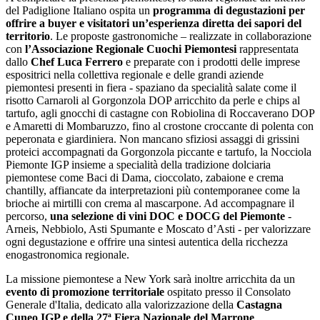
del Padiglione Italiano ospita un
programma di degustazioni
per
offrire a buyer e visitatori un’esperienza diretta dei sapori del
territorio
. Le proposte gastronomiche – realizzate in collaborazione
con
l’Associazione Regionale Cuochi Piemontesi
rappresentata
dallo
Chef Luca Ferrero
e preparate con i prodotti delle imprese
espositrici nella collettiva regionale e delle grandi aziende
piemontesi presenti in fiera - spaziano da specialità salate come il
risotto Carnaroli al Gorgonzola DOP arricchito da perle e chips al
tartufo, agli gnocchi di castagne con Robiolina di Roccaverano DOP
e Amaretti di Mombaruzzo, fino al crostone croccante di polenta con
peperonata e giardiniera. Non mancano sfiziosi assaggi di grissini
proteici accompagnati da Gorgonzola piccante e tartufo, la Nocciola
Piemonte IGP insieme a specialità della tradizione dolciaria
piemontese come Baci di Dama, cioccolato, zabaione e crema
chantilly, affiancate da interpretazioni più contemporanee come la
brioche ai mirtilli con crema al mascarpone. Ad accompagnare il
percorso,
una selezione di vini DOC e DOCG del Piemonte
-
Arneis, Nebbiolo, Asti Spumante e Moscato d’Asti - per valorizzare
ogni degustazione e offrire una sintesi autentica della ricchezza
enogastronomica regionale.
La missione piemontese a New York sarà inoltre arricchita da un
evento di promozione territoriale
ospitato presso il Consolato
Generale d'Italia, dedicato alla valorizzazione della
Castagna
Cuneo IGP e della 27ª Fiera Nazionale del Marrone
.