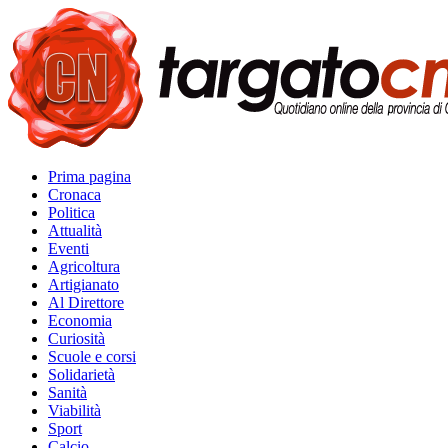
Prima pagina
Cronaca
Politica
Attualità
Eventi
Agricoltura
Artigianato
Al Direttore
Economia
Curiosità
Scuole e corsi
Solidarietà
Sanità
Viabilità
Sport
Calcio