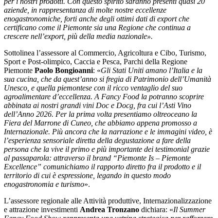
per i nostri prodotti. Con questo spirito saranno presenti quasi 20
aziende, in rappresentanza di molte nostre eccellenze
enogastronomiche, forti anche degli ottimi dati di export che
certificano come il Piemonte sia una Regione che continua a
crescere nell’export, più della media nazionale».
Sottolinea l’assessore al Commercio, Agricoltura e Cibo, Turismo,
Sport e Post-olimpico, Caccia e Pesca, Parchi della Regione
Piemonte
Paolo Bongioanni
: «
Gli Stati Uniti amano l’Italia e la
sua cucina, che da quest’anno si fregia di Patrimonio dell’Umanità
Unesco, e quella piemontese con il ricco ventaglio del suo
agroalimentare d’eccellenza. A Fancy Food la potranno scoprire
abbinata ai nostri grandi vini Doc e Docg, fra cui l’Asti Vino
dell’Anno 2026. Per la prima volta presentiamo oltreoceano la
Fiera del Marrone di Cuneo, che abbiamo appena promosso a
Internazionale. Più ancora che la narrazione e le immagini video, è
l’esperienza sensoriale diretta della degustazione a fare della
persona che la vive il primo e più importante dei testimonial grazie
al passaparola: attraverso il brand “Piemonte Is – Piemonte
Excellence” comunichiamo il rapporto diretto fra il prodotto e il
territorio di cui è espressione, legando in questo modo
enogastronomia e turismo
».
L’assessore regionale alle Attività produttive, Internazionalizzazione
e attrazione investimenti
Andrea Tronzano
dichiara: «
Il Summer