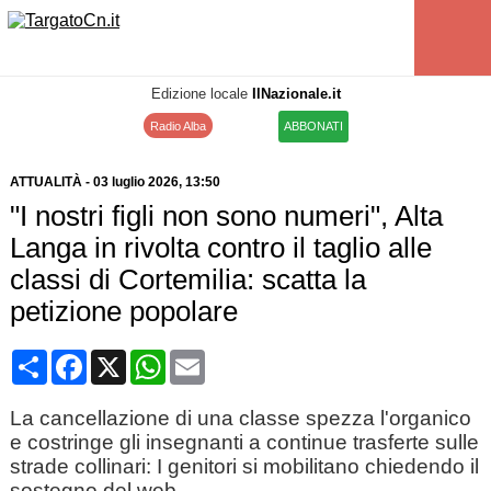
Edizione locale
IlNazionale.it
Radio Alba
ABBONATI
ATTUALITÀ
-
03 luglio 2026
, 13:50
"I nostri figli non sono numeri", Alta
Langa in rivolta contro il taglio alle
classi di Cortemilia: scatta la
petizione popolare
Condividi
Facebook
X
WhatsApp
Email
La cancellazione di una classe spezza l'organico
e costringe gli insegnanti a continue trasferte sulle
strade collinari: I genitori si mobilitano chiedendo il
sostegno del web