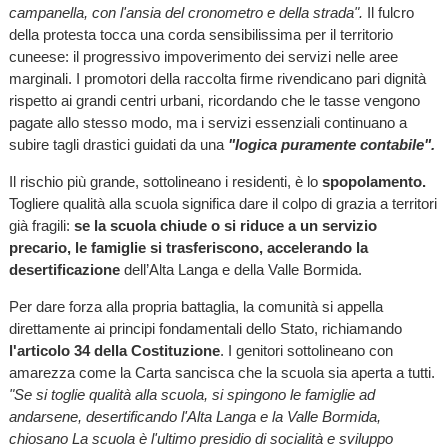
campanella, con l'ansia del cronometro e della strada".
Il fulcro
della protesta tocca una corda sensibilissima per il territorio
cuneese: il progressivo impoverimento dei servizi nelle aree
marginali. I promotori della raccolta firme rivendicano pari dignità
rispetto ai grandi centri urbani, ricordando che le tasse vengono
pagate allo stesso modo, ma i servizi essenziali continuano a
subire tagli drastici guidati da una
"logica puramente contabile".
Il rischio più grande, sottolineano i residenti, è lo
spopolamento.
Togliere qualità alla scuola significa dare il colpo di grazia a territori
già fragili:
se la scuola chiude o si riduce a un servizio
precario, le famiglie si trasferiscono, accelerando la
desertificazione
dell’Alta Langa e della Valle Bormida.
Per dare forza alla propria battaglia, la comunità si appella
direttamente ai principi fondamentali dello Stato, richiamando
l'articolo 34 della Costituzione
. I genitori sottolineano con
amarezza come la Carta sancisca che la scuola sia aperta a tutti.
"Se si toglie qualità alla scuola, si spingono le famiglie ad
andarsene, desertificando l'Alta Langa e la Valle Bormida,
chiosano La scuola è l'ultimo presidio di socialità e sviluppo