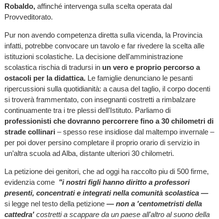
Robaldo,
affinché intervenga sulla scelta operata dal
Provveditorato.
Pur non avendo competenza diretta sulla vicenda, la Provincia
infatti, potrebbe convocare un tavolo e far rivedere la scelta alle
istituzioni scolastiche. La decisione dell'amministrazione
scolastica rischia di tradursi in
un vero e proprio percorso a
ostacoli per la didattica.
Le famiglie denunciano le pesanti
ripercussioni sulla quotidianità: a causa del taglio, il corpo docenti
si troverà frammentato, con insegnanti costretti a rimbalzare
continuamente tra i tre plessi dell’Istituto. Parliamo di
professionisti che dovranno percorrere fino a 30 chilometri di
strade collinari
– spesso rese insidiose dal maltempo invernale –
per poi dover persino completare il proprio orario di servizio in
un’altra scuola ad Alba, distante ulteriori 30 chilometri.
La petizione dei genitori, che ad oggi ha raccolto piu di 500 firme,
evidenzia come
"i nostri figli hanno diritto a professori
presenti, concentrati e integrati nella comunità scolastica —
si legge nel testo della petizione
— non a 'centometristi della
cattedra'
costretti a scappare da un paese all'altro al suono della