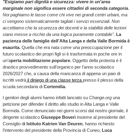
"Esigiamo pari dignità e sicurezza: vivere in un'area
marginale non significa essere cittadini di seconda categoria.
Noi paghiamo le tasse come chi vive nei grandi centri urbani, ma
ci vengono sistematicamente tagliati i servizi essenziali. Non
accettiamo che la sicurezza dei docenti e la stabilità delle lezioni
siano messe a rischio da una logica puramente contabile".
La
pazienza delle famiglie dell’Alta Langa e della Valle Bormida è
esaurita.
Quella che era nata come una preoccupazione per il
futuro scolastico dei propri figli si è trasformata in poche ore in
un’a
perta mobilitazione popolare.
Oggetto della protesta è il
drastico provvedimento sull’organico per l’anno scolastico
2026/2027 che, a causa della mancanza di appena un paio di
iscritti vedrà
il diniego di una classe terza
presso il plesso della
scuola secondaria di
Cortemilia.
I genitori degli alunni hanno infatti lanciato su
Change.org
una
petizione per difender il diritto allo studio in Alta Langa e Valle
Bormida. Come denunciato nei giorni scorsi dal nostro giornale, il
dirigente scolastico
Giuseppe Boveri
insieme al presidente del
Consiglio d
i Istituto Katrien Van Deuren
, hanno richiesto
l'intervento del presidente della Provincia di Cuneo,
Luca