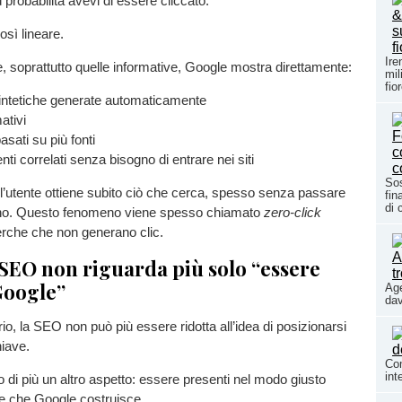
iù probabilità avevi di essere cliccato.
osì lineare.
Ire
e, soprattutto quelle informative, Google mostra direttamente:
mil
fio
sintetiche generate automaticamente
ativi
asati su più fonti
ti correlati senza bisogno di entrare nei siti
Sos
he l’utente ottiene subito ciò che cerca, spesso senza passare
fin
di 
rno. Questo fenomeno viene spesso chiamato
zero-click
cerche che non generano clic.
 SEO non riguarda più solo “essere
Google”
Age
dav
io, la SEO non può più essere ridotta all’idea di posizionarsi
iave.
Com
int
 di più un altro aspetto: essere presenti nel modo giusto
te che Google costruisce.