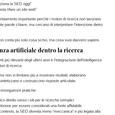
ziona la SEO oggi”
sta rifare un sito web”
biamento importante perché i motori di ricerca non lavorano
ole parole chiave, ma cercano di interpretare l’intenzione dietro
 non conta più solo cosa scrivi, ma cosa vuoi davvero sapere.
enza artificiale dentro la ricerca
i più rilevanti degli ultimi anni è l’integrazione dell’intelligenza
tori di ricerca.
me non si limitano più a mostrare risultati: elaborano
sintetizzano e costruiscono risposte articolate.
conseguenze pratiche:
co diretto verso i siti per le ricerche semplici
izione per essere considerati una fonte affidabile
 contesto, la SEO diventa meno “meccanica” e più legata alla