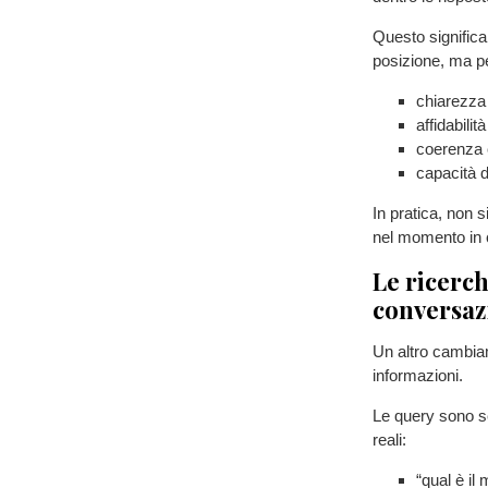
Questo significa
posizione, ma p
chiarezza 
affidabilit
coerenza c
capacità d
In pratica, non si
nel momento in c
Le ricerc
conversaz
Un altro cambia
informazioni.
Le query sono s
reali:
“qual è il