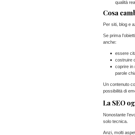
qualità rea
Cosa camb
Per siti, blog e
Se prima l’obiett
anche:
essere cit
costruire c
coprire in
parole ch
Un contenuto co
possibilità di e
La SEO og
Nonostante l’ev
solo tecnica.
Anzi, molti aspe