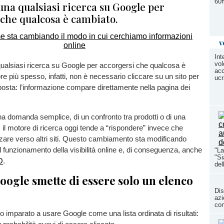
60m
una qualsiasi ricerca su Google per
 che qualcosa è cambiato.
v
Int
vol
ualsiasi ricerca su Google per accorgersi che qualcosa è
acc
 più spesso, infatti, non è necessario cliccare su un sito per
ucr
posta: l’informazione compare direttamente nella pagina dei
 una domanda semplice, di un confronto tra prodotti o di una
, il motore di ricerca oggi tende a “rispondere” invece che
rizzare verso altri siti. Questo cambiamento sta modificando
 funzionamento della visibilità online e, di conseguenza, anche
"La
"Si
O
.
del
ogle smette di essere solo un elenco
Dis
azi
con
 imparato a usare Google come una lista ordinata di risultati: