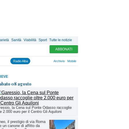
arietà
Sanità
Viabilità
Sport
Tutte le notizie
ABBONATI
Radio Alba
Archivio
Mobile
REVE
abato 08 agosto
essio, la Cena sul Ponte Odasso raccoglie
re 2.000 euro per il Centro Gli Aquiloni
eo, il prestigio di via Roma
e un canone di affitto da