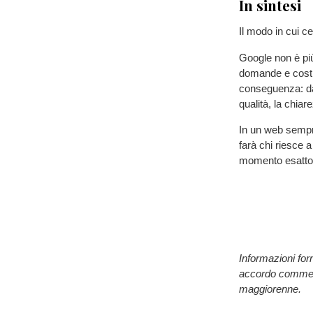
In sintesi
Il modo in cui 
Google non è più
domande e costr
conseguenza: da 
qualità, la chiare
In un web sempre 
farà chi riesce 
momento esatto 
Informazioni for
accordo commerci
maggiorenne.