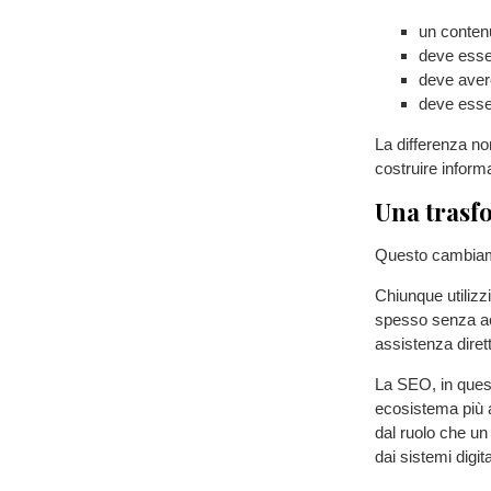
un conten
deve esse
deve avere
deve esser
La differenza no
costruire informaz
Una trasf
Questo cambiamen
Chiunque utilizz
spesso senza ac
assistenza dirett
La SEO, in ques
ecosistema più a
dal ruolo che un
dai sistemi digita