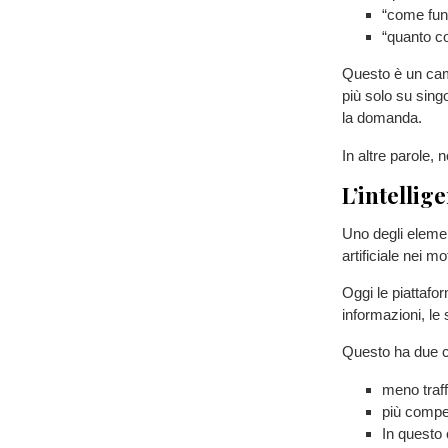
“come fun
“quanto co
Questo è un cam
più solo su sing
la domanda.
In altre parole,
L’intellig
Uno degli element
artificiale nei mo
Oggi le piattafor
informazioni, le 
Questo ha due 
meno traffi
più compet
In questo