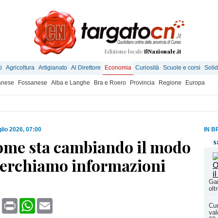
Edizione locale
IlNazionale.it
i
Agricoltura
Artigianato
Al Direttore
Economia
Curiosità
Scuole e corsi
Solid
anese
Fossanese
Alba e Langhe
Bra e Roero
Provincia
Regione
Europa
glio 2026, 07:00
IN B
ome sta cambiando il modo
s
 cerchiamo informazioni
Gar
olt
book
X
Print
WhatsApp
Email
Cun
val