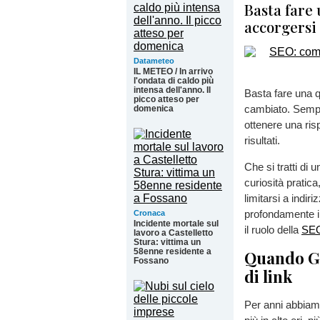
Basta fare 
accorgersi
Datameteo
IL METEO / In arrivo
l'ondata di caldo più
intensa dell'anno. Il
Basta fare una q
picco atteso per
cambiato. Sempre
domenica
ottenere una ris
risultati.
Che si tratti di
curiosità pratica
limitarsi a indi
profondamente il
Cronaca
Incidente mortale sul
il ruolo della
SE
lavoro a Castelletto
Stura: vittima un
58enne residente a
Quando Go
Fossano
di link
Per anni abbiamo