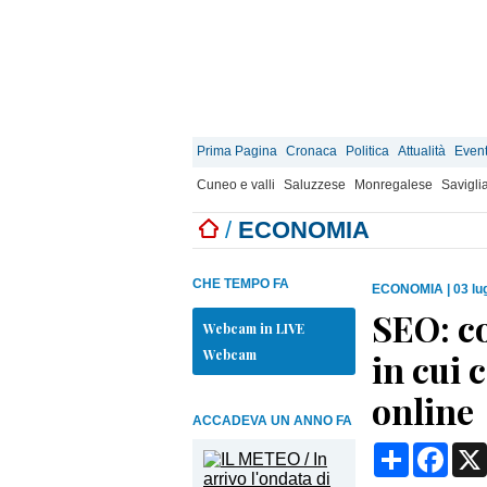
Prima Pagina
Cronaca
Politica
Attualità
Event
Cuneo e valli
Saluzzese
Monregalese
Savigli
/
ECONOMIA
CHE TEMPO FA
ECONOMIA
|
03 lu
SEO: c
Webcam in LIVE
Webcam
in cui
online
ACCADEVA UN ANNO FA
Condividi
Face