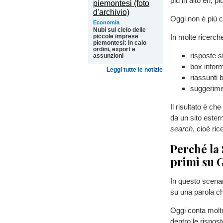
più in alto eri, p
Oggi non è più c
Economia
Nubi sul cielo delle
In molte ricerch
piccole imprese
piemontesi: in calo
ordini, export e
risposte 
assunzioni
box inform
Leggi tutte le notizie
riassunti b
suggerimen
Il risultato è c
da un sito este
search
, cioè ri
Perché la
primi su 
In questo scenar
su una parola ch
Oggi conta molto
dentro le rispos