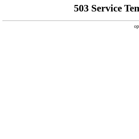
503 Service Te
op