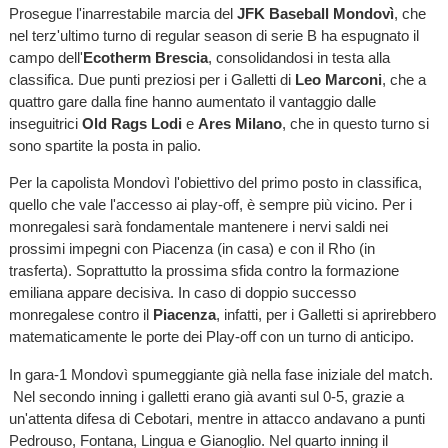
Prosegue l'inarrestabile marcia del
JFK Baseball Mondovì
, che
nel terz'ultimo turno di regular season di serie B ha espugnato il
campo dell'
Ecotherm Brescia
, consolidandosi in testa alla
classifica. Due punti preziosi per i Galletti di
Leo Marconi
, che a
quattro gare dalla fine hanno aumentato il vantaggio dalle
inseguitrici
Old Rags Lodi
e
Ares Milano
, che in questo turno si
sono spartite la posta in palio.
Per la capolista Mondovì l'obiettivo del primo posto in classifica,
quello che vale l'accesso ai play-off, è sempre più vicino. Per i
monregalesi sarà fondamentale mantenere i nervi saldi nei
prossimi impegni con Piacenza (in casa) e con il Rho (in
trasferta). Soprattutto la prossima sfida contro la formazione
emiliana appare decisiva. In caso di doppio successo
monregalese contro il
Piacenza
, infatti, per i Galletti si aprirebbero
matematicamente le porte dei Play-off con un turno di anticipo.
In gara-1 Mondovì spumeggiante già nella fase iniziale del match.
Nel secondo inning i galletti erano già avanti sul 0-5, grazie a
un'attenta difesa di Cebotari, mentre in attacco andavano a punti
Pedrouso, Fontana, Lingua e Gianoglio. Nel quarto inning il