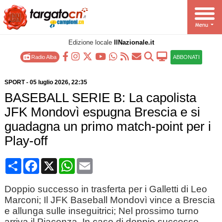
Edizione locale
IlNazionale.it
Radio Alba
ABBONATI
SPORT
-
05 luglio 2026
, 22:35
BASEBALL SERIE B: La capolista
JFK Mondovì espugna Brescia e si
guadagna un primo match-point per i
Play-off
Condividi
Facebook
X
WhatsApp
Email
Doppio successo in trasferta per i Galletti di Leo
Marconi; Il JFK Baseball Mondovì vince a Brescia
e allunga sulle inseguitrici; Nel prossimo turno
arriva il Piacenza. In caso di doppio successo