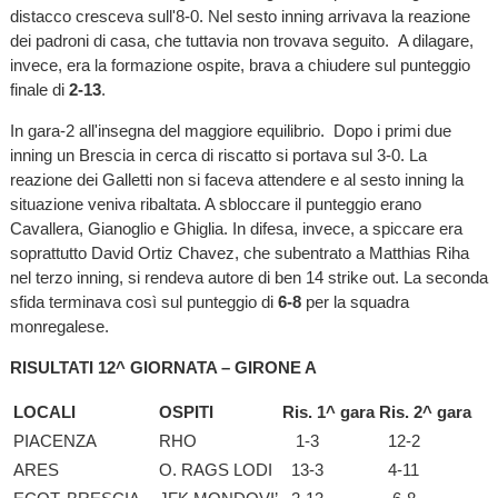
distacco cresceva sull'8-0. Nel sesto inning arrivava la reazione
dei padroni di casa, che tuttavia non trovava seguito. A dilagare,
invece, era la formazione ospite, brava a chiudere sul punteggio
finale di
2-13
.
In gara-2 all'insegna del maggiore equilibrio. Dopo i primi due
inning un Brescia in cerca di riscatto si portava sul 3-0. La
reazione dei Galletti non si faceva attendere e al sesto inning la
situazione veniva ribaltata. A sbloccare il punteggio erano
Cavallera, Gianoglio e Ghiglia. In difesa, invece, a spiccare era
soprattutto David Ortiz Chavez, che subentrato a Matthias Riha
nel terzo inning, si rendeva autore di ben 14 strike out. La seconda
sfida terminava così sul punteggio di
6-8
per la squadra
monregalese.
RISULTATI 12^ GIORNATA – GIRONE A
LOCALI
OSPITI
Ris. 1^ gara
Ris. 2^ gara
PIACENZA
RHO
1-3
12-2
ARES
O. RAGS LODI
13-3
4-11