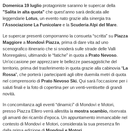
Domenica 19 luglio
protagoniste saranno le supercar della
"Salita in alta quota"
che quest'anno sarà dedicata alle
leggendarie
Lotus
, un evento nato grazie alla sinergia tra
l’Associazione La Funicolare
e la
Scuderia Alpi del Mare
.
Le supercar presenti comporranno la consueta “scritta” su
Piazza
Maggiore
a
Mondovì Piazza
, prima di dare vita ad uno
scenografico itinerario che si snoderà sulle strade delle Valli
Monregalesi, ultimando le “fatiche” in quota a
Prato Nevoso
.
Un’occasione per apprezzare le bellezze paesaggistiche del
territorio, prima del trasferimento in quota grazie alla cabinovia “
La
Rossa
”, che porterà i partecipanti agli oltre duemila metri di quota
nel comprensorio di
Prato Nevoso Ski.
Qui sarà l’occasione per i
saluti finali e la foto di copertina per un venti-ventisette di grandi
novità.
In concomitanza agli eventi “dinamici” di Mondovì e Motori,
presso Piazza Ellero verrà allestita la
mostra scambio,
riservata
gli amanti dei ricambi d’epoca. Un appuntamento immancabile nel
contesto di Mondovì e Motori, considerata la sua presenza fin
dalla prima edizione di
Mondovì e Motori
.