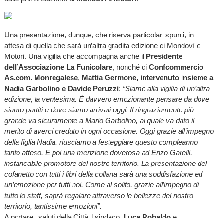
Una presentazione, dunque, che riserva particolari spunti, in
attesa di quella che sarà un’altra gradita edizione di Mondovì e
Motori. Una vigilia che accompagna anche il
Presidente
dell’Associazione La Funicolare
, nonché di
Confcommercio
As.com. Monregalese
,
Mattia Germone, intervenuto insieme a
Nadia Garbolino e Davide Peruzzi
:
“Siamo alla vigilia di un’altra
edizione, la ventesima. È davvero emozionante pensare da dove
siamo partiti e dove siamo arrivati oggi. Il ringraziamento più
grande va sicuramente a Mario Garbolino, al quale va dato il
merito di averci creduto in ogni occasione. Oggi grazie all’impegno
della figlia Nadia, riusciamo a festeggiare questo compleanno
tanto atteso. E poi una menzione doverosa ad Enzo Garelli,
instancabile promotore del nostro territorio. La presentazione del
cofanetto con tutti i libri della collana sarà una soddisfazione ed
un’emozione per tutti noi. Come al solito, grazie all’impegno di
tutto lo staff, saprà regalare attraverso le bellezze del nostro
territorio, tantissime emozioni”.
A portare i saluti della Città il sindaco,
Luca Robaldo
e