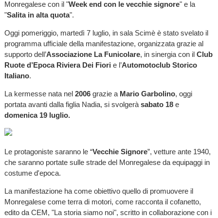
Monregalese con il "
Week end con le vecchie signore
" e la
"
Salita in alta quota
".
Oggi pomeriggio, martedì 7 luglio, in sala Scimè è stato svelato il
programma ufficiale della manifestazione, organizzata grazie al
supporto dell’
Associazione La Funicolare
, in sinergia con il
Club
Ruote d’Epoca Riviera Dei Fiori
e l’
Automotoclub Storico
Italiano
.
La kermesse nata nel
2006
grazie a
Mario Garbolino
, oggi
portata avanti dalla figlia Nadia, si svolgerà
sabato 18
e
domenica 19 luglio.
Le protagoniste saranno le “
Vecchie Signore
”, vetture ante 1940,
che saranno portate sulle strade del Monregalese da equipaggi in
costume d'epoca.
La manifestazione ha come obiettivo quello di promuovere il
Monregalese come terra di motori, come racconta il cofanetto,
edito da CEM, "La storia siamo noi", scritto in collaborazione con i