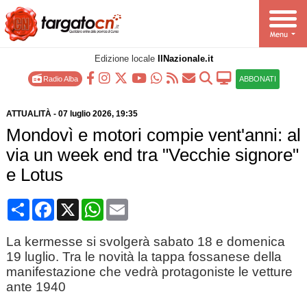
Edizione locale
IlNazionale.it
Radio Alba
ABBONATI
ATTUALITÀ
-
07 luglio 2026
, 19:35
Mondovì e motori compie vent'anni: al
via un week end tra "Vecchie signore"
e Lotus
Condividi
Facebook
X
WhatsApp
Email
La kermesse si svolgerà sabato 18 e domenica
19 luglio. Tra le novità la tappa fossanese della
manifestazione che vedrà protagoniste le vetture
ante 1940