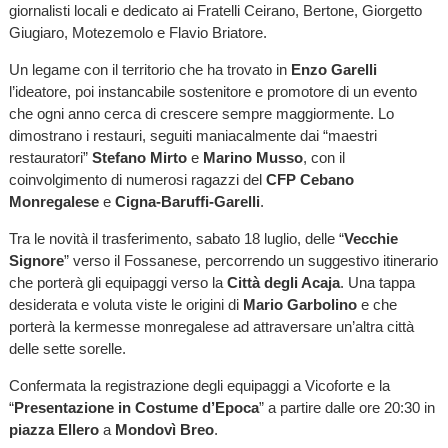
giornalisti locali e dedicato ai Fratelli Ceirano, Bertone, Giorgetto
Giugiaro, Motezemolo e Flavio Briatore.
Un legame con il territorio che ha trovato in
Enzo Garelli
l’ideatore, poi instancabile sostenitore e promotore di un evento
che ogni anno cerca di crescere sempre maggiormente. Lo
dimostrano i restauri, seguiti maniacalmente dai “maestri
restauratori”
Stefano Mirto
e
Marino Musso
, con il
coinvolgimento di numerosi ragazzi del
CFP Cebano
Monregalese
e
Cigna-Baruffi-Garelli
.
Tra le novità il trasferimento, sabato 18 luglio, delle “
Vecchie
Signore
” verso il Fossanese, percorrendo un suggestivo itinerario
che porterà gli equipaggi verso la
Città degli Acaja
. Una tappa
desiderata e voluta viste le origini di
Mario Garbolino
e che
porterà la kermesse monregalese ad attraversare un’altra città
delle sette sorelle.
Confermata la registrazione degli equipaggi a Vicoforte e la
“
Presentazione in Costume d’Epoca
” a partire dalle ore 20:30 in
piazza Ellero
a
Mondovì Breo
.