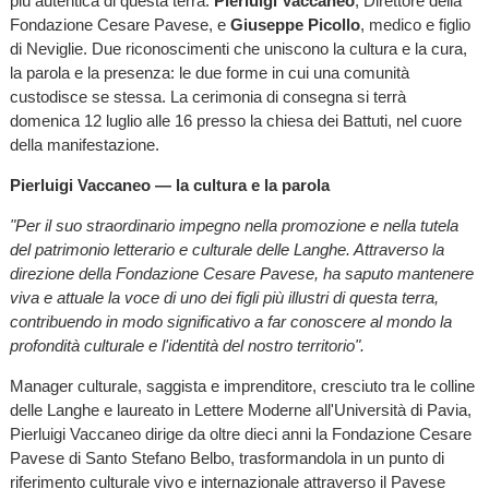
più autentica di questa terra:
Pierluigi Vaccaneo
, Direttore della
Fondazione Cesare Pavese, e
Giuseppe Picollo
, medico e figlio
di Neviglie. Due riconoscimenti che uniscono la cultura e la cura,
la parola e la presenza: le due forme in cui una comunità
custodisce se stessa. La cerimonia di consegna si terrà
domenica 12 luglio alle 16 presso la chiesa dei Battuti, nel cuore
della manifestazione.
Pierluigi Vaccaneo — la cultura e la parola
"Per il suo straordinario impegno nella promozione e nella tutela
del patrimonio letterario e culturale delle Langhe. Attraverso la
direzione della Fondazione Cesare Pavese, ha saputo mantenere
viva e attuale la voce di uno dei figli più illustri di questa terra,
contribuendo in modo significativo a far conoscere al mondo la
profondità culturale e l'identità del nostro territorio".
Manager culturale, saggista e imprenditore, cresciuto tra le colline
delle Langhe e laureato in Lettere Moderne all'Università di Pavia,
Pierluigi Vaccaneo dirige da oltre dieci anni la Fondazione Cesare
Pavese di Santo Stefano Belbo, trasformandola in un punto di
riferimento culturale vivo e internazionale attraverso il Pavese