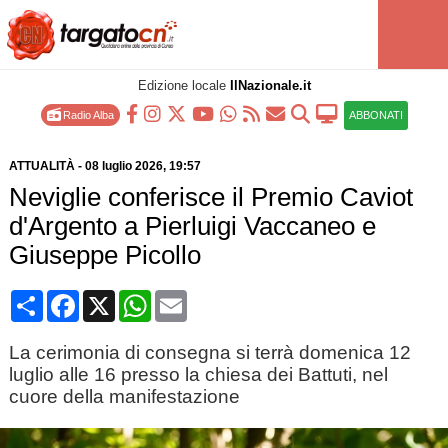
Edizione locale
IlNazionale.it
Radio Alba
ABBONATI
ATTUALITÀ
-
08 luglio 2026
, 19:57
Neviglie conferisce il Premio Caviot
d'Argento a Pierluigi Vaccaneo e
Giuseppe Picollo
Condividi
Facebook
X
WhatsApp
Email
La cerimonia di consegna si terrà domenica 12
luglio alle 16 presso la chiesa dei Battuti, nel
cuore della manifestazione