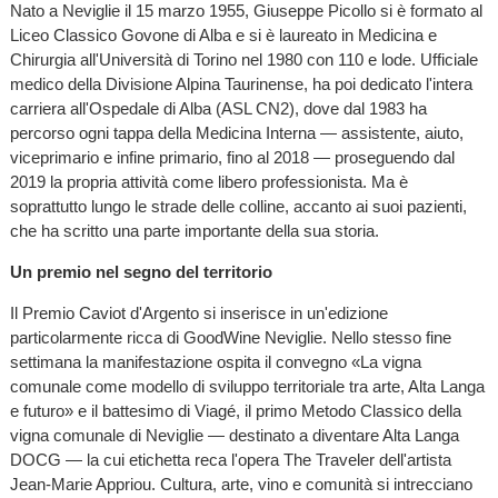
Nato a Neviglie il 15 marzo 1955, Giuseppe Picollo si è formato al
Liceo Classico Govone di Alba e si è laureato in Medicina e
Chirurgia all'Università di Torino nel 1980 con 110 e lode. Ufficiale
medico della Divisione Alpina Taurinense, ha poi dedicato l'intera
carriera all'Ospedale di Alba (ASL CN2), dove dal 1983 ha
percorso ogni tappa della Medicina Interna — assistente, aiuto,
viceprimario e infine primario, fino al 2018 — proseguendo dal
2019 la propria attività come libero professionista. Ma è
soprattutto lungo le strade delle colline, accanto ai suoi pazienti,
che ha scritto una parte importante della sua storia.
Un premio nel segno del territorio
Il Premio Caviot d'Argento si inserisce in un'edizione
particolarmente ricca di GoodWine Neviglie. Nello stesso fine
settimana la manifestazione ospita il convegno «La vigna
comunale come modello di sviluppo territoriale tra arte, Alta Langa
e futuro» e il battesimo di Viagé, il primo Metodo Classico della
vigna comunale di Neviglie — destinato a diventare Alta Langa
DOCG — la cui etichetta reca l'opera The Traveler dell'artista
Jean-Marie Appriou. Cultura, arte, vino e comunità si intrecciano