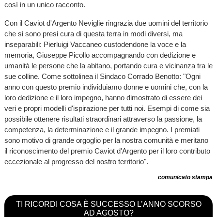
così in un unico racconto.
Con il Caviot d'Argento Neviglie ringrazia due uomini del territorio
che si sono presi cura di questa terra in modi diversi, ma
inseparabili: Pierluigi Vaccaneo custodendone la voce e la
memoria, Giuseppe Picollo accompagnando con dedizione e
umanità le persone che la abitano, portando cura e vicinanza tra le
sue colline. Come sottolinea il Sindaco Corrado Benotto: "Ogni
anno con questo premio individuiamo donne e uomini che, con la
loro dedizione e il loro impegno, hanno dimostrato di essere dei
veri e propri modelli d'ispirazione per tutti noi. Esempi di come sia
possibile ottenere risultati straordinari attraverso la passione, la
competenza, la determinazione e il grande impegno. I premiati
sono motivo di grande orgoglio per la nostra comunità e meritano
il riconoscimento del premio Caviot d'Argento per il loro contributo
eccezionale al progresso del nostro territorio".
comunicato stampa
TI RICORDI COSA È SUCCESSO L’ANNO SCORSO
AD AGOSTO?