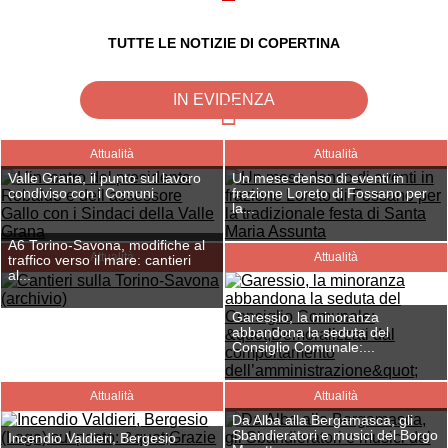
TUTTE LE NOTIZIE DI COPERTINA
IN EVIDENZA
Attualità
Attualità
Valle Grana, il punto sul lavoro
Un mese denso di eventi in
condiviso con i Comuni
frazione Loreto di Fossano per
la...
A6 Torino-Savona, modifiche al
Attualità
Attualità
traffico verso il mare: cantieri
al...
Garessio, la minoranza
abbandona la seduta del
Consiglio Comunale:...
Attualità
Attualità
Da Alba alla Bergamasca, gli
Sbandieratori e musici del Borgo
Incendio Valdieri, Bergesio