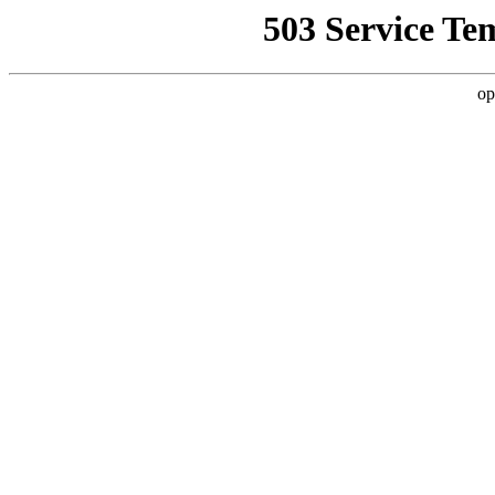
503 Service Te
op