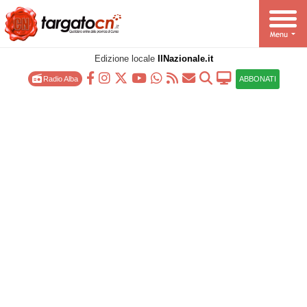
Edizione locale
IlNazionale.it
Radio Alba
ABBONATI