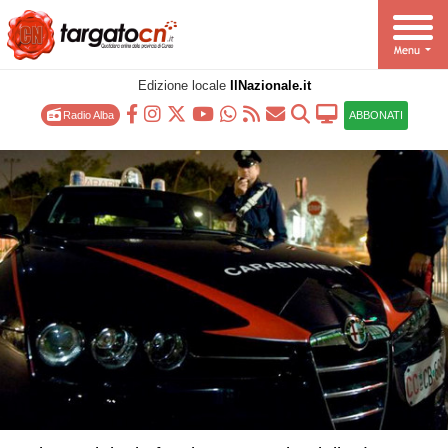
Edizione locale
IlNazionale.it
Radio Alba
ABBONATI