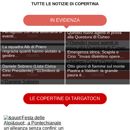
TUTTE LE NOTIZIE DI COPERTINA
IN EVIDENZA
Limone Piemonte festeggia il
Ferragosto con una settimana di
Quindici nuovi agenti in prova
eventi...
Eventi
Attualità
alla Questura di Cuneo
La squadra Aib di Priero
ringrazia quanti hanno aiutato a
Emergenza idrica, Scajola e
gestire...
Attualità
Politica
Cirio: "Invasi diventino opere...
Daniele Sobrero (Lista Civica
Otto giorni di fiamme sul monte
Cirio Presidente): "113milioni di
Piastra a Valdieri: la grande
euro...
Politica
paura è...
Attualità
LE COPERTINE DI TARGATOCN