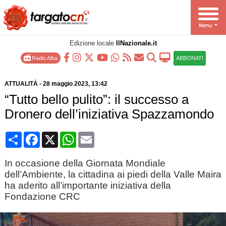
Edizione locale
IlNazionale.it
Radio Alba
ABBONATI
ATTUALITÀ
-
28 maggio 2023
, 13:42
“Tutto bello pulito”: il successo a
Dronero dell’iniziativa Spazzamondo
Condividi
Facebook
X
WhatsApp
Email
In occasione della Giornata Mondiale
dell’Ambiente, la cittadina ai piedi della Valle Maira
ha aderito all’importante iniziativa della
Fondazione CRC