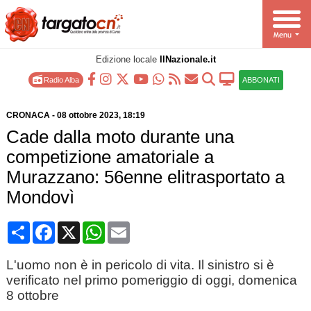
Edizione locale
IlNazionale.it
Radio Alba
ABBONATI
CRONACA
-
08 ottobre 2023
, 18:19
Cade dalla moto durante una
competizione amatoriale a
Murazzano: 56enne elitrasportato a
Mondovì
Condividi
Facebook
X
WhatsApp
Email
L'uomo non è in pericolo di vita. Il sinistro si è
verificato nel primo pomeriggio di oggi, domenica
8 ottobre