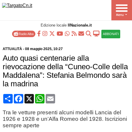
Edizione locale
IlNazionale.it
Radio Alba
ABBONATI
ATTUALITÀ
-
08 maggio 2025
, 10:27
Auto quasi centenarie alla
rievocazione della “Cuneo-Colle della
Maddalena”: Stefania Belmondo sarà
la madrina
Condividi
Facebook
X
WhatsApp
Email
Tra le vetture presenti alcuni modelli Lancia del
1926 e 1928 e un’Alfa Romeo del 1928. Iscrizioni
sempre aperte