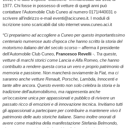
1977. Chi fosse in possesso di vetture di quegli anni può
contattare l’Automobile Club Cuneo al numero 0171/440031 o
scrivere all’indirizzo e-mail eventi@acicuneo.it. I moduli di
iscrizione sono scaricabili dal sito internet www.cuneo.aci.it
“Ci prepariamo ad accogliere a Cuneo per questo importantissimo
centenario numerose auto d’epoca che hanno scritto la storia del
motorismo italiano del del secolo scorso
– afferma il presidente
dell’Automobile Club Cuneo,
Francesco Revelli
-.
Tra queste,
vetture di marchi storici come Lancia e Alfa Romeo, che hanno
contribuito a rendere questa corsa un vero e proprio patrimonio di
memoria e passione. Non mancherà ovviamente la Fiat, ma ci
saranno anche vetture Renault, Porsche, Lambda, Innocenti e
tante altre ancora. Questo evento non solo celebra la storia e la
tradizione dell’automobilismo, ma rappresenta anche
un’occasione unica per appassionati e pubblico di rivivere un
passato ricco di emozioni e di innovazione tecnica. Invitiamo tutti
gli appassionati a partecipare per contribuire a mantenere vivo il
patrimonio delle auto storiche italiane. Siamo inoltre onorati di
avere come madrina della manifestazione Stefania Belmondo,