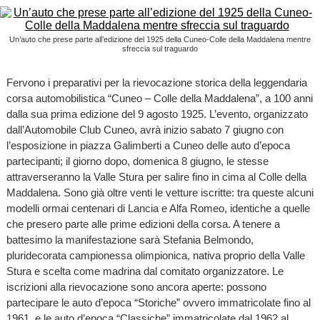
Un’auto che prese parte all’edizione del 1925 della Cuneo-Colle della Maddalena mentre
sfreccia sul traguardo
Fervono i preparativi per la rievocazione storica della leggendaria
corsa automobilistica “Cuneo – Colle della Maddalena”, a 100 anni
dalla sua prima edizione del 9 agosto 1925. L’evento, organizzato
dall’Automobile Club Cuneo, avrà inizio sabato 7 giugno con
l’esposizione in piazza Galimberti a Cuneo delle auto d’epoca
partecipanti; il giorno dopo, domenica 8 giugno, le stesse
attraverseranno la Valle Stura per salire fino in cima al Colle della
Maddalena. Sono già oltre venti le vetture iscritte: tra queste alcuni
modelli ormai centenari di Lancia e Alfa Romeo, identiche a quelle
che presero parte alle prime edizioni della corsa. A tenere a
battesimo la manifestazione sarà Stefania Belmondo,
pluridecorata campionessa olimpionica, nativa proprio della Valle
Stura e scelta come madrina dal comitato organizzatore. Le
iscrizioni alla rievocazione sono ancora aperte: possono
partecipare le auto d’epoca “Storiche” ovvero immatricolate fino al
1961, e le auto d’epoca “Classiche” immatricolate dal 1962 al