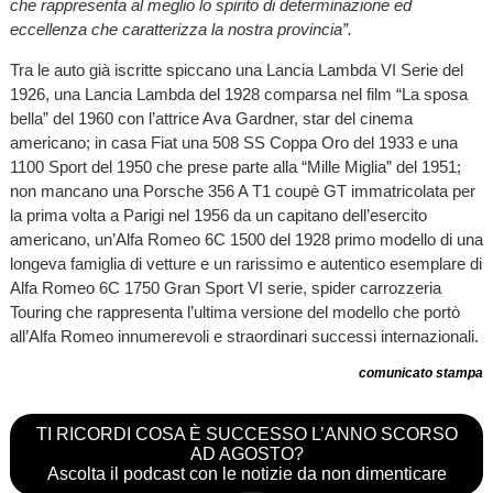
che rappresenta al meglio lo spirito di determinazione ed
eccellenza che caratterizza la nostra provincia”.
Tra le auto già iscritte spiccano una Lancia Lambda VI Serie del
1926, una Lancia Lambda del 1928 comparsa nel film “La sposa
bella” del 1960 con l’attrice Ava Gardner, star del cinema
americano; in casa Fiat una 508 SS Coppa Oro del 1933 e una
1100 Sport del 1950 che prese parte alla “Mille Miglia” del 1951;
non mancano una Porsche 356 A T1 coupè GT immatricolata per
la prima volta a Parigi nel 1956 da un capitano dell’esercito
americano, un’Alfa Romeo 6C 1500 del 1928 primo modello di una
longeva famiglia di vetture e un rarissimo e autentico esemplare di
Alfa Romeo 6C 1750 Gran Sport VI serie, spider carrozzeria
Touring che rappresenta l’ultima versione del modello che portò
all’Alfa Romeo innumerevoli e straordinari successi internazionali.
comunicato stampa
TI RICORDI COSA È SUCCESSO L’ANNO SCORSO
AD AGOSTO?
Ascolta il podcast con le notizie da non dimenticare