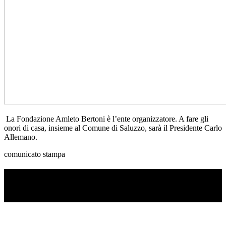
La Fondazione Amleto Bertoni è l’ente organizzatore. A fare gli
onori di casa, insieme al Comune di Saluzzo, sarà il Presidente Carlo
Allemano.
comunicato stampa
TI RICORDI COSA È SUCCESSO L’ANNO
SCORSO AD AGOSTO?
Ascolta il podcast con le notizie da non dimenticare