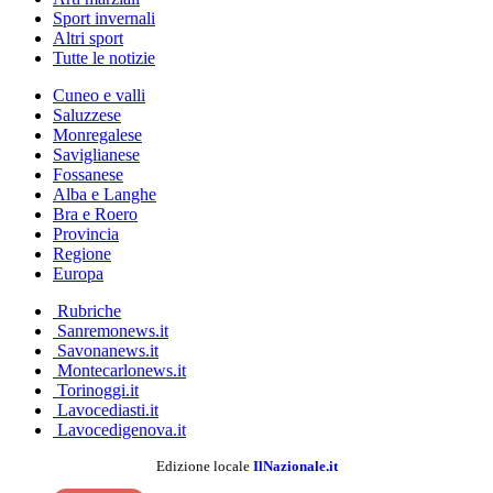
Sport invernali
Altri sport
Tutte le notizie
Cuneo e valli
Saluzzese
Monregalese
Saviglianese
Fossanese
Alba e Langhe
Bra e Roero
Provincia
Regione
Europa
Rubriche
Sanremonews.it
Savonanews.it
Montecarlonews.it
Torinoggi.it
Lavocediasti.it
Lavocedigenova.it
Edizione locale
IlNazionale.it