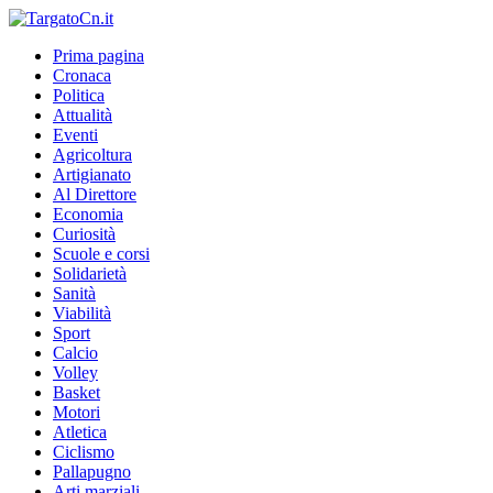
Prima pagina
Cronaca
Politica
Attualità
Eventi
Agricoltura
Artigianato
Al Direttore
Economia
Curiosità
Scuole e corsi
Solidarietà
Sanità
Viabilità
Sport
Calcio
Volley
Basket
Motori
Atletica
Ciclismo
Pallapugno
Arti marziali