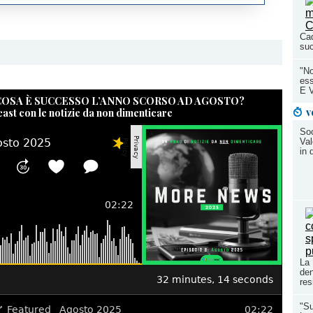
Cad
suc
"No
ess
E 
 COSA È SUCCESSO L’ANNO SCORSO AD AGOSTO?
v
cast con le notizie da non dimenticare
So
Val
in 
La 
den
res
"Su