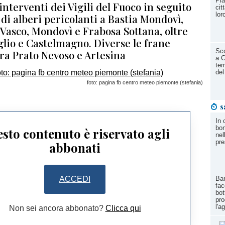
Pia
 interventi dei Vigili del Fuoco in seguito
cit
lor
 di alberi pericolanti a Bastia Mondovì,
Vasco, Mondovì e Frabosa Sottana, oltre
glio e Castelmagno. Diverse le frane
Sco
ra Prato Nevoso e Artesina
a C
tem
del
foto: pagina fb centro meteo piemonte (stefania)
s
In 
bon
sto contenuto è riservato agli
nel
pre
abbonati
ACCEDI
Bar
fac
bot
pro
l'a
Non sei ancora abbonato?
Clicca qui