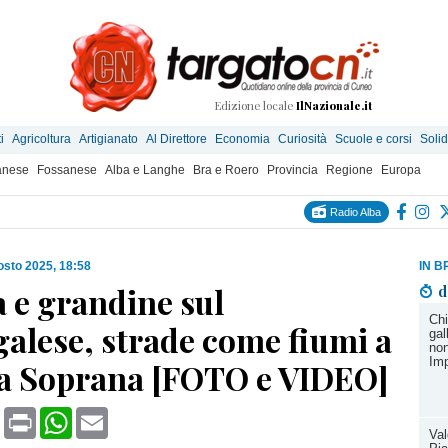
Edizione locale
IlNazionale.it
i
Agricoltura
Artigianato
Al Direttore
Economia
Curiosità
Scuole e corsi
Solid
anese
Fossanese
Alba e Langhe
Bra e Roero
Provincia
Regione
Europa
Radio Alba
osto 2025, 18:58
IN B
 e grandine sul
d
Chi
alese, strade come fiumi a
gal
non
Imp
a Soprana [FOTO e VIDEO]
book
X
Print
WhatsApp
Email
Val