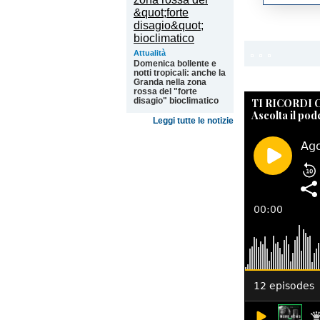
Attualità
Domenica bollente e
notti tropicali: anche la
Granda nella zona
rossa del "forte
disagio" bioclimatico
TI RICORDI
Ascolta il pod
Leggi tutte le notizie