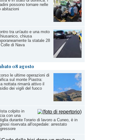
stra è in stato di bonifica: i
tadini possono tornare nelle
o abitazioni
ntro tra un'auto e una moto
hiusanico, chiusa
poraneamente la statale 28
 Colle di Nava
abato 08 agosto
corso le ultime operazioni di
ifica sul monte Piastra:
la nottata rimarrà attivo il
sidio dei vigili del fuoco
ista colpito in
cia con una
tiglia durante l'orario di lavoro a Cuneo, è in
gnosi riservata all'ospedale: arrestato
ggressore