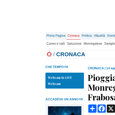
Prima Pagina
Cronaca
Politica
Attualità
Event
Cuneo e valli
Saluzzese
Monregalese
Savigli
/
CRONACA
CHE TEMPO FA
CRONACA
|
14 ag
Pioggia
Webcam in LIVE
Webcam
Monreg
Frabos
ACCADEVA UN ANNO FA
Condividi
Face